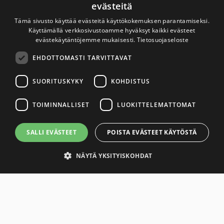
evästeitä
Uutinen
3.4.2019
Tämä sivusto käyttää evästeitä käyttökokemuksen parantamiseksi.
Tupakka luo terveyseroja väestöryhmien välille
Käyttämällä verkkosivustoamme hyväksyt kaikki evästeet
evästekäytäntöjemme mukaisesti.
Tietosuojaseloste
EHDOTTOMASTI TARVITTAVAT
Uutinen
25.2.2019
SUORITUSKYKY
KOHDISTUS
Matkustajat toivat maahan vähemmän savukkeita ja
enemmän nuuskaa
TOIMINNALLISET
LUOKITTELEMATTOMAT
SALLI EVÄSTEET
POISTA EVÄSTEET KÄYTÖSTÄ
Uutinen
11.2.2019
Nuoret altistuvat somessa nuuskan ja
sähkösavukkeiden markkinoinnille
NÄYTÄ YKSITYISKOHDAT
Ehdottomasti tarvittavat
Suorituskyky
Kohdistus
Arkisto
Toiminnalliset
Luokittelemattomat