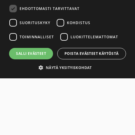
EHDOTTOMASTI TARVITTAVAT
SUORITUSKYKY
KOHDISTUS
Tobacco Act
TOIMINNALLISET
LUOKITTELEMATTOMAT
SALLI EVÄSTEET
POISTA EVÄSTEET KÄYTÖSTÄ
NÄYTÄ YKSITYISKOHDAT
Ehdottomasti tarvittavat
Suorituskyky
Kohdistus
Toiminnalliset
Luokittelemattomat
Tiukasti välttämättömät evästeet sallivat verkkosivuston toimintojen,
kuten käyttäjän kirjautumisen ja tilinhallinnan. Verkkosivua ei voida
käyttää oikein ilman ehdottomasti välttämättömiä evästeitä.
Provider
/
Nimi
Päättyminen
Kuvaus