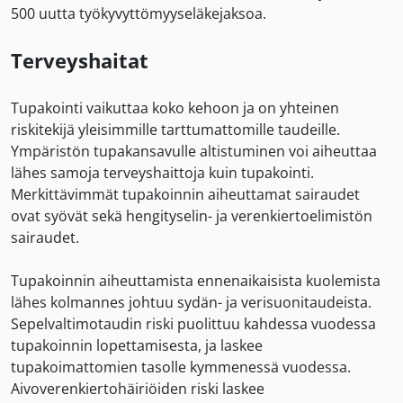
500 uutta työkyvyttömyyseläkejaksoa.
Terveyshaitat
Tupakointi vaikuttaa koko kehoon ja on yhteinen
riskitekijä yleisimmille tarttumattomille taudeille.
Ympäristön tupakansavulle altistuminen voi aiheuttaa
lähes samoja terveyshaittoja kuin tupakointi.
Merkittävimmät tupakoinnin aiheuttamat sairaudet
ovat syövät sekä hengityselin- ja verenkiertoelimistön
sairaudet.
Tupakoinnin aiheuttamista ennenaikaisista kuolemista
lähes kolmannes johtuu sydän- ja verisuonitaudeista.
Sepelvaltimotaudin riski puolittuu kahdessa vuodessa
tupakoinnin lopettamisesta, ja laskee
tupakoimattomien tasolle kymmenessä vuodessa.
Aivoverenkiertohäiriöiden riski laskee