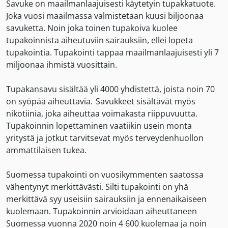
Savuke on maailmanlaajuisesti käytetyin tupakkatuote.
Joka vuosi maailmassa valmistetaan kuusi biljoonaa
savuketta. Noin joka toinen tupakoiva kuolee
tupakoinnista aiheutuviin sairauksiin, ellei lopeta
tupakointia. Tupakointi tappaa maailmanlaajuisesti yli 7
miljoonaa ihmistä vuosittain.
Tupakansavu sisältää yli 4000 yhdistettä, joista noin 70
on syöpää aiheuttavia. Savukkeet sisältävät myös
nikotiinia, joka aiheuttaa voimakasta riippuvuutta.
Tupakoinnin lopettaminen vaatiikin usein monta
yritystä ja jotkut tarvitsevat myös terveydenhuollon
ammattilaisen tukea.
Suomessa tupakointi on vuosikymmenten saatossa
vähentynyt merkittävästi. Silti tupakointi on yhä
merkittävä syy useisiin sairauksiin ja ennenaikaiseen
kuolemaan. Tupakoinnin arvioidaan aiheuttaneen
Suomessa vuonna 2020 noin 4 600 kuolemaa ja noin