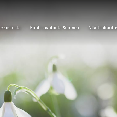
verkostosta
Kohti savutonta Suomea
Nikotiinituott