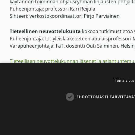
käytännön toiminnan ohjausryhmän linjausten pohjalta
Puheenjohtaja: professori Kari Reijula
Sihteeri: verkostokoordinaattori Pirjo Parviainen
Tieteellinen neuvottelukunta
kokoaa tutkimustietoa v
Puheenjohtaja: LT, yleislääketieteen apulaisprofessori 
Varapuheenjohtaja: FaT, dosentti Outi Salminen, Helsing
Tieteellisen neuvottelukunnan jäsenet ja asiantuntemu
Tieteellisen neuvottelukunnan tavoitteet
Tämä sivus
Tupakka- ja nikotiinivieroituksen asiantuntijaryh
eteenpäin viemiseksi.
EHDOTTOMASTI TARVITTAVA
Puheenjohtaja: erityisasiantuntija Patrick Sandström, Fi
Sihteeri: verkostokoordinaattori Pirjo Parviainen
Savuton Suomi 2030 -verkoston toimintaa koordinoi
Su