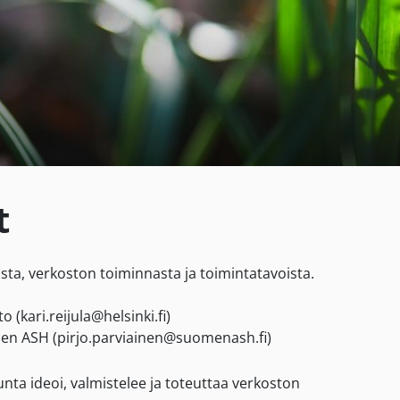
t
ista, verkoston toiminnasta ja toimintatavoista.
o (kari.reijula@helsinki.fi)
omen ASH (pirjo.parviainen@suomenash.fi)
ta ideoi, valmistelee ja toteuttaa verkoston