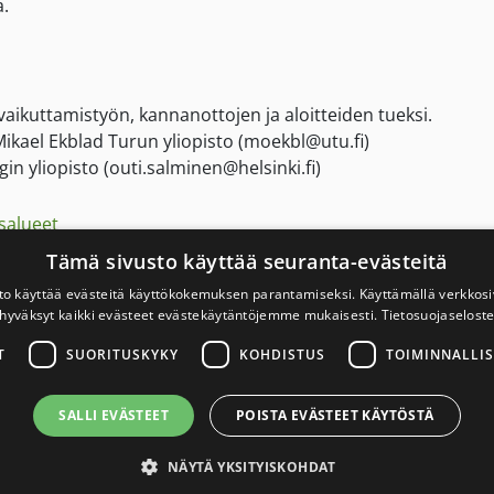
.
aikuttamistyön, kannanottojen ja aloitteiden tueksi.
Mikael Ekblad Turun yliopisto (moekbl@utu.fi)
in yliopisto (outi.salminen@helsinki.fi)
salueet
Tämä sivusto käyttää seuranta-evästeitä
to käyttää evästeitä käyttökokemuksen parantamiseksi. Käyttämällä verkko
mä
toimii asiantuntijana hyvien vieroituskäytäntöjen
hyväksyt kaikki evästeet evästekäytäntöjemme mukaisesti.
Tietosuojaselost
T
SUORITUSKYKY
KOHDISTUS
TOIMINNALLIS
lha (patrick.sandstrom@filha.fi)
SALLI EVÄSTEET
POISTA EVÄSTEET KÄYTÖSTÄ
omen ASH ry
NÄYTÄ YKSITYISKOHDAT