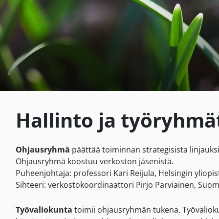
Hallinto ja työryhmä
Ohjausryhmä
päättää toiminnan strategisista linjauks
Ohjausryhmä koostuu verkoston jäsenistä.
Puheenjohtaja: professori Kari Reijula, Helsingin yliopist
Sihteeri: verkostokoordinaattori Pirjo Parviainen, Su
Työvaliokunta
toimii ohjausryhmän tukena. Työvaliokun