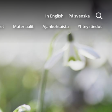
In English
På svenska
eet
Materiaalit
Ajankohtaista
Yhteystiedot