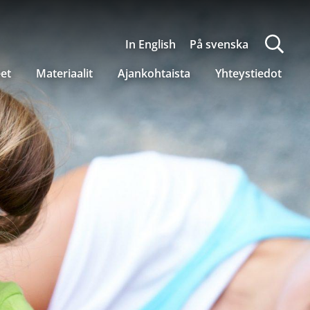
In English
På svenska
eet
Materiaalit
Ajankohtaista
Yhteystiedot