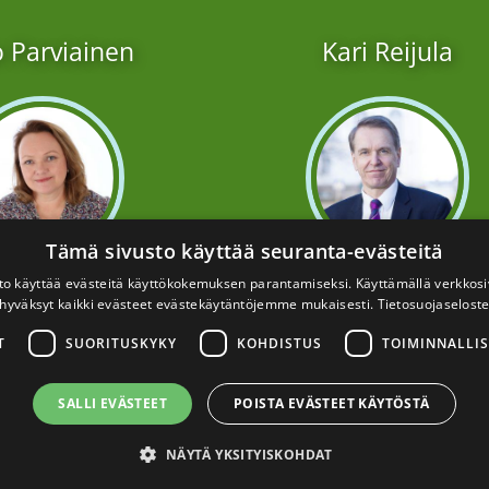
o Parviainen
Kari Reijula
Tämä sivusto käyttää seuranta-evästeitä
to käyttää evästeitä käyttökokemuksen parantamiseksi. Käyttämällä verkko
okoordinaattori,
Professori
hyväksyt kaikki evästeet evästekäytäntöjemme mukaisesti.
Tietosuojaselost
uomen ASH
kari.reijula
@helsinki.fi
00 558 569
T
SUORITUSKYKY
KOHDISTUS
TOIMINNALLIS
Verkoston puheenjohtaj
jo.parviainen
uomenash.fi
SALLI EVÄSTEET
POISTA EVÄSTEET KÄYTÖSTÄ
ston toiminta ja
oordinointi
NÄYTÄ YKSITYISKOHDAT