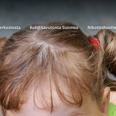
verkostosta
Kohti savutonta Suomea
Nikotiinituott