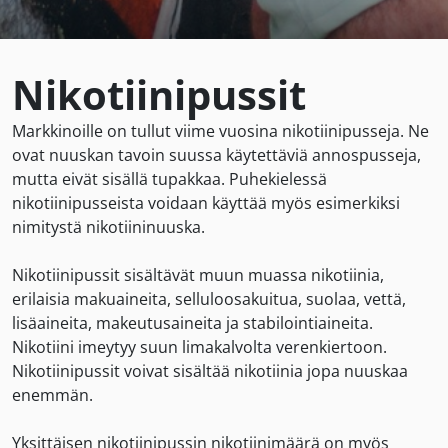
Nikotiinipussit
Markkinoille on tullut viime vuosina nikotiinipusseja. Ne
ovat nuuskan tavoin suussa käytettäviä annospusseja,
mutta eivät sisällä tupakkaa. Puhekielessä
nikotiinipusseista voidaan käyttää myös esimerkiksi
nimitystä nikotiininuuska.
Nikotiinipussit sisältävät muun muassa nikotiinia,
erilaisia makuaineita, selluloosakuitua, suolaa, vettä,
lisäaineita, makeutusaineita ja stabilointiaineita.
Nikotiini imeytyy suun limakalvolta verenkiertoon.
Nikotiinipussit voivat sisältää nikotiinia jopa nuuskaa
enemmän.
Yksittäisen nikotiinipussin nikotiinimäärä on myös