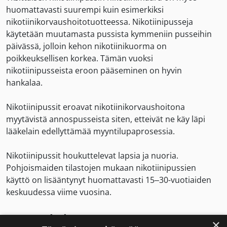
huomattavasti suurempi kuin esimerkiksi
nikotiinikorvaushoitotuotteessa. Nikotiinipusseja
käytetään muutamasta pussista kymmeniin pusseihin
päivässä, jolloin kehon nikotiinikuorma on
poikkeuksellisen korkea. Tämän vuoksi
nikotiinipusseista eroon pääseminen on hyvin
hankalaa.
Nikotiinipussit eroavat nikotiinikorvaushoitona
myytävistä annospusseista siten, etteivät ne käy läpi
lääkelain edellyttämää myyntilupaprosessia.
Nikotiinipussit houkuttelevat lapsia ja nuoria.
Pohjoismaiden tilastojen mukaan nikotiinipussien
käyttö on lisääntynyt huomattavasti 15–30-vuotiaiden
keskuudessa viime vuosina.
Terveyshaitat
×