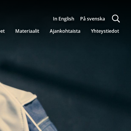
In English
På svenska
eet
Materiaalit
Ajankohtaista
Yhteystiedot