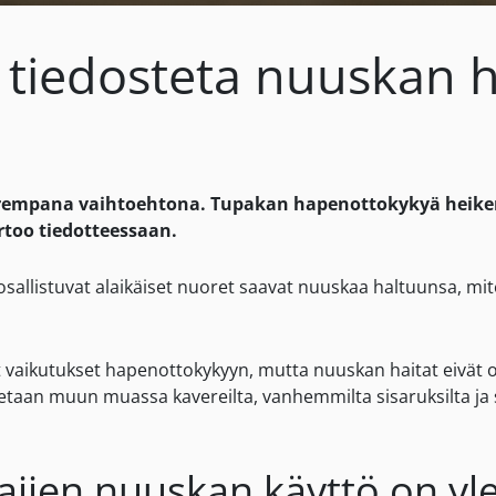
 tiedosteta nuuskan h
parempana vaihtoehtona. Tupakan hapenottokykyä heike
ertoo tiedotteessaan.
 osallistuvat alaikäiset nuoret saavat nuuskaa haltuunsa, mi
set vaikutukset hapenottokykyyn, mutta nuuskan haitat eivät ol
etaan muun muassa kavereilta, vanhemmilta sisaruksilta ja 
ien nuuskan käyttö on yle