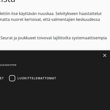
ttiin itse käyttävän nuuskaa.
Selvitykseen haastattelut
imatta nuoret kertoivat, että valmentajien keskuudessa
Seurat ja joukkueet toivovat lajiliitoilta systemaattisempia
×
den edistämisessä. Joukkueiden ja seurojen edustajat
kityttäessä urheiluvalmennukseen.
sivustoamme
e
ET
LUOKITTELEMATTOMAT
reiden takia nuuskan käyttäjän keho on jatkuvassa rasitus-