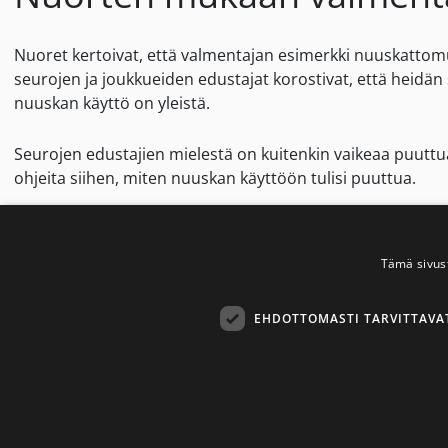
Nuoret kertoivat, että valmentajan esimerkki nuuskattomu
seurojen ja joukkueiden edustajat korostivat, että heidä
nuuskan käyttö on yleistä.
Seurojen edustajien mielestä on kuitenkin vaikeaa puutt
ohjeita siihen, miten nuuskan käyttöön tulisi puuttua.
Haastatteluissa kävi ilmi, että eri toimijoiden välillä ol
korostivat kodin ja urheiluseuran yhteistyötä samalla ku
Tämä sivus
Nuuska heikentää urheilu
EHDOTTOMASTI TARVITTAVA
Käyttämällä nuuskaa urheilija antaa vastustajalleen ison 
ja stressitilassa. Nuuskan käyttö heikentää urheilijan pala