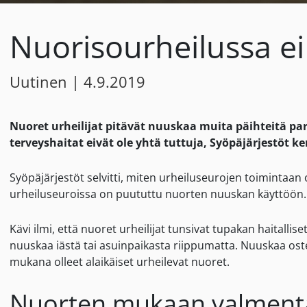
Nuorisourheilussa ei
Uutinen
|
4.9.2019
Nuoret urheilijat pitävät nuuskaa muita päihteitä 
terveyshaitat eivät ole yhtä tuttuja, Syöpäjärjestöt k
Syöpäjärjestöt selvitti, miten urheiluseurojen toimintaan
urheiluseuroissa on puututtu nuorten nuuskan käyttöön.
Kävi ilmi, että nuoret urheilijat tunsivat tupakan haitalli
nuuskaa iästä tai asuinpaikasta riippumatta. Nuuskaa ost
mukana olleet alaikäiset urheilevat nuoret.
Nuorten mukaan valmentaj