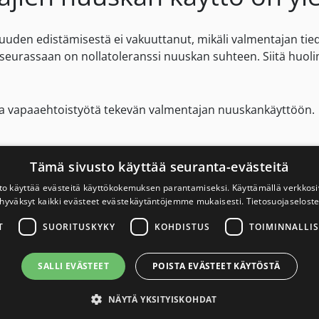
uden edistämisestä ei vakuuttanut, mikäli valmentajan tiede
n seurassaan on nollatoleranssi nuuskan suhteen. Siitä huol
ua vapaaehtoistyötä tekevän valmentajan nuuskankäyttöön.
i epäselvyyksiä siitä, kenellä on vastuu nuorten nuuskattomuu
Tämä sivusto käyttää seuranta-evästeitä
in seuran kasvatuksellista roolia pyrittiin minimoimaan kes
to käyttää evästeitä käyttökokemuksen parantamiseksi. Käyttämällä verkko
hyväksyt kaikki evästeet evästekäytäntöjemme mukaisesti.
Tietosuojaselost
suoritusta
T
SUORITUSKYKY
KOHDISTUS
TOIMINNALLIS
etulyöntiaseman. Toistuvien nikotiiniannosten ja vieroitusoi
SALLI EVÄSTEET
POISTA EVÄSTEET KÄYTÖSTÄ
utumista, eikä suoritusta voi nikotiinin avulla parantaa.
NÄYTÄ YKSITYISKOHDAT