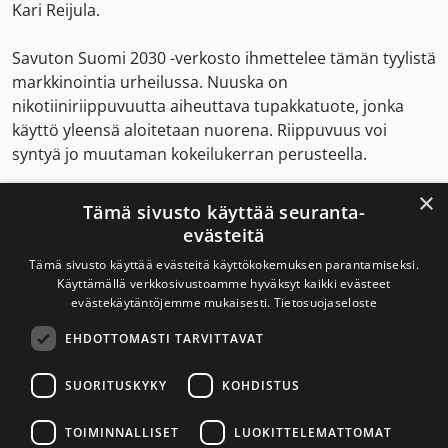
Kari Reijula.
Savuton Suomi 2030 -verkosto ihmettelee tämän tyylistä
markkinointia urheilussa. Nuuska on
nikotiiniriippuvuutta aiheuttava tupakkatuote, jonka
käyttö yleensä aloitetaan nuorena. Riippuvuus voi
syntyä jo muutaman kokeilukerran perusteella.
×
Nikotiini on myrkyllinen kemikaali, joka tutkimustiedon
Tämä sivusto käyttää seuranta-
mukaan aiheuttaa merkittäviä haittoja elimistössä jo
evästeitä
pieninä pitoisuuksina. Nuuska sisältää noin 30
Tämä sivusto käyttää evästeitä käyttökokemuksen parantamiseksi.
syöpävaarallista ainetta sekä raskasmetalleja kuten
Käyttämällä verkkosivustoamme hyväksyt kaikki evästeet
arsenikkia, kromia ja nikkeliä. Nämä aineet imeytyvät
evästekäytäntöjemme mukaisesti.
Tietosuojaseloste
suun limakalvon ja ruoansulatuskanavan kautta
EHDOTTOMASTI TARVITTAVAT
verenkiertoon, josta ne kulkeutuvat kaikkialle
elimistöön. Nuuskan käyttö voi myös toimia porttina
SUORITUSKYKY
KOHDISTUS
päivittäiseen tupakointiin aikaisemmin
tupakoimattomilla nuorilla.
TOIMINNALLISET
LUOKITTELEMATTOMAT