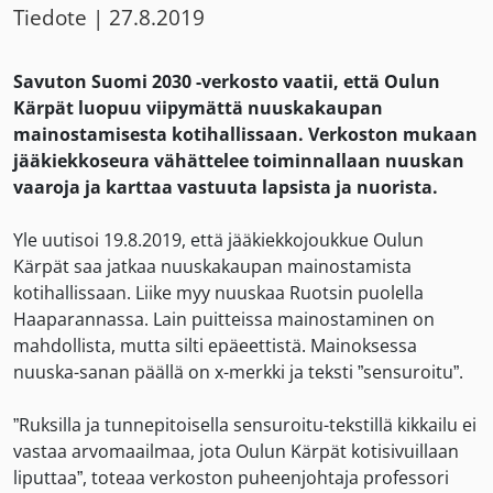
Tiedote
|
27.8.2019
Savuton Suomi 2030 -verkosto vaatii, että Oulun
Kärpät luopuu viipymättä nuuskakaupan
mainostamisesta kotihallissaan. Verkoston mukaan
jääkiekkoseura vähättelee toiminnallaan nuuskan
vaaroja ja karttaa vastuuta lapsista ja nuorista.
Yle uutisoi 19.8.2019, että jääkiekkojoukkue Oulun
Kärpät saa jatkaa nuuskakaupan mainostamista
kotihallissaan. Liike myy nuuskaa Ruotsin puolella
Haaparannassa. Lain puitteissa mainostaminen on
mahdollista, mutta silti epäeettistä. Mainoksessa
nuuska-sanan päällä on x-merkki ja teksti ”sensuroitu”.
”Ruksilla ja tunnepitoisella sensuroitu-tekstillä kikkailu ei
vastaa arvomaailmaa, jota Oulun Kärpät kotisivuillaan
liputtaa”, toteaa verkoston puheenjohtaja professori