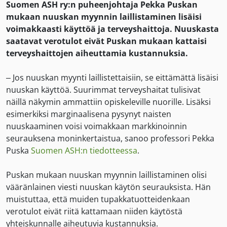
Suomen ASH ry:n puheenjohtaja Pekka Puskan
mukaan nuuskan myynnin laillistaminen lisäisi
voimakkaasti käyttöä ja terveyshaittoja. Nuuskasta
saatavat verotulot eivät Puskan mukaan kattaisi
terveyshaittojen aiheuttamia kustannuksia.
– Jos nuuskan myynti laillistettaisiin, se eittämättä lisäisi
nuuskan käyttöä. Suurimmat terveyshaitat tulisivat
näillä näkymin ammattiin opiskeleville nuorille. Lisäksi
esimerkiksi marginaalisena pysynyt naisten
nuuskaaminen voisi voimakkaan markkinoinnin
seurauksena moninkertaistua, sanoo professori Pekka
Puska
Suomen ASH:n tiedotteessa
.
Puskan mukaan nuuskan myynnin laillistaminen olisi
vääränlainen viesti nuuskan käytön seurauksista. Hän
muistuttaa, että muiden tupakkatuotteidenkaan
verotulot eivät riitä kattamaan niiden käytöstä
yhteiskunnalle aiheutuvia kustannuksia.