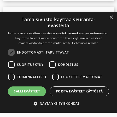
Uutinen
26.4.2024
×
Tämä sivusto käyttää seuranta-
Sähkösavukkeiden käyttö tupakointia yleisempää
evästeitä
nuorten keskuudessa
Tämä sivusto käyttää evästeitä käyttökokemuksen parantamiseksi.
Käyttämällä verkkosivustoamme hyväksyt kaikki evästeet
evästekäytäntöjemme mukaisesti.
Tietosuojaseloste
Uutinen
16.4.2024
EHDOTTOMASTI TARVITTAVAT
ETENE: Lapsia ja nuoria on suojeltava nikotiinituotteilta
SUORITUSKYKY
KOHDISTUS
Uutinen
TOIMINNALLISET
LUOKITTELEMATTOMAT
12.4.2024
Nuorten nikotiinipussien käyttö nopeassa kasvussa
SALLI EVÄSTEET
POISTA EVÄSTEET KÄYTÖSTÄ
NÄYTÄ YKSITYISKOHDAT
Uutinen
4.4.2024
Opetushallitus: Ehkäisevä päihdetyö on osa