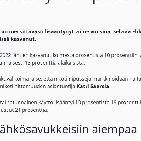
n merkittävästi lisääntynyt viime vuosina, selviää Ehk
issä kasvanut.
2022 lähtien kasvanut kolmesta prosentista 10 prosenttiin. 
unnaisesti 13 prosenttia alaikäisistä.
kuvalikoima ja se, että nikotiinipusseja markkinoidaan hai
 nikotiinittomuuden asiantuntija
Katri Saarela
.
ai satunnainen käyttö lisääntyi 13 prosentista 19 prosenttii
oussut 21 prosenttia.
ähkösavukkeisiin aiempaa 