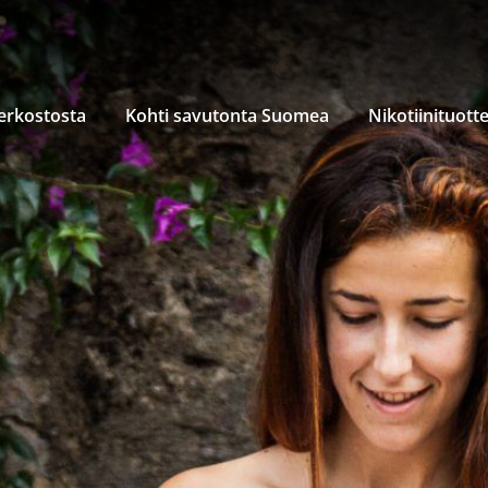
verkostosta
Kohti savutonta Suomea
Nikotiinituott