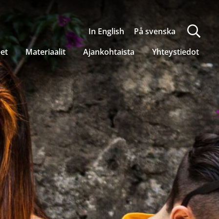
In English
På svenska
eet
Materiaalit
Ajankohtaista
Yhteystiedot