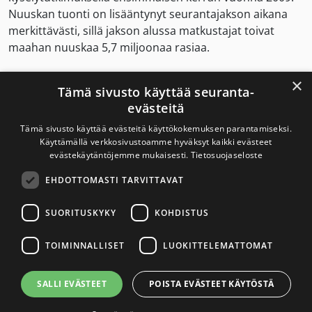
Nuuskan tuonti on lisääntynyt seurantajakson aikana
merkittävästi, sillä jakson alussa matkustajat toivat
maahan nuuskaa 5,7 miljoonaa rasiaa.
Savukkeiden matkustajatuontia on seurattu
×
Tämä sivusto käyttää seuranta-
kyselytutkimuksella vuodesta 2006 alkaen.
evästeitä
Korkeimmillaan matkustajatuonti oli vuonna 2008,
Tämä sivusto käyttää evästeitä käyttökokemuksen parantamiseksi.
jolloin matkustajat toivat maahan runsaat 800
Käyttämällä verkkosivustoamme hyväksyt kaikki evästeet
miljoonaa savuketta.
evästekäytäntöjemme mukaisesti.
Tietosuojaseloste
Omaan ja toisten käyttöön
EHDOTTOMASTI TARVITTAVAT
SUORITUSKYKY
KOHDISTUS
Tällä hetkellä yksityishenkilö saa tuoda maahan nuuskaa
vain henkilökohtaiseen käyttöönsä, enintään 1000
TOIMINNALLISET
LUOKITTELEMATTOMAT
grammaa kerrallaan. Lahjaksi nuuskaa ei saa tuoda.
Kyselytutkimus kuitenkin osoitti, että 19 prosenttia
SALLI EVÄSTEET
POISTA EVÄSTEET KÄYTÖSTÄ
matkustajista toi nuuskaa jonkun toisen käyttöön ja 11