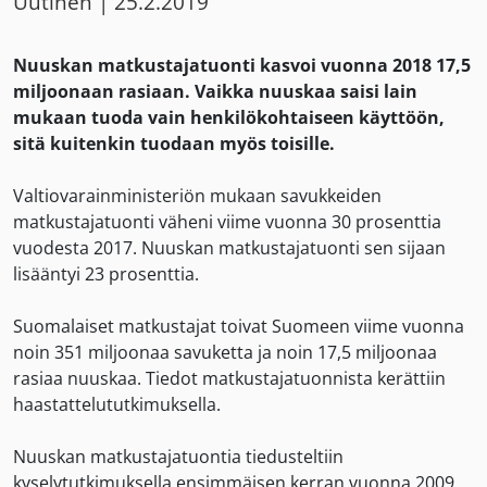
Uutinen
|
25.2.2019
Nuuskan matkustajatuonti kasvoi vuonna 2018 17,5
miljoonaan rasiaan. Vaikka nuuskaa saisi lain
mukaan tuoda vain henkilökohtaiseen käyttöön,
sitä kuitenkin tuodaan myös toisille.
Valtiovarainministeriön mukaan savukkeiden
matkustajatuonti väheni viime vuonna 30 prosenttia
vuodesta 2017. Nuuskan matkustajatuonti sen sijaan
lisääntyi 23 prosenttia.
Suomalaiset matkustajat toivat Suomeen viime vuonna
noin 351 miljoonaa savuketta ja noin 17,5 miljoonaa
rasiaa nuuskaa. Tiedot matkustajatuonnista kerättiin
haastattelututkimuksella.
Nuuskan matkustajatuontia tiedusteltiin
kyselytutkimuksella ensimmäisen kerran vuonna 2009.