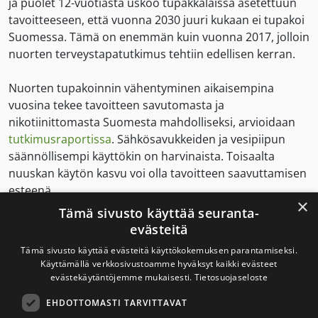
ja puolet 12-vuotiasta uskoo tupakkalaissa asetettuun
tavoitteeseen, että vuonna 2030 juuri kukaan ei tupakoi
Suomessa. Tämä on enemmän kuin vuonna 2017, jolloin
nuorten terveystapatutkimus tehtiin edellisen kerran.
Nuorten tupakoinnin vähentyminen aikaisempina
vuosina tekee tavoitteen savutomasta ja
nikotiinittomasta Suomesta mahdolliseksi, arvioidaan
tutkimusraportissa
. Sähkösavukkeiden ja vesipiipun
säännöllisempi käyttökin on harvinaista. Toisaalta
nuuskan käytön kasvu voi olla tavoitteen saavuttamisen
esteenä.
×
Tämä sivusto käyttää seuranta-
Nuorten elinympäristöjen muuttuminen entistä
evästeitä
savuttomammiksi tukee kuitenkin tavoitteen
Tämä sivusto käyttää evästeitä käyttökokemuksen parantamiseksi.
toteutumista. Yhä useampi perhe on savuton:
Käyttämällä verkkosivustoamme hyväksyt kaikki evästeet
vanhemmat polttavat vähemmän kuin aiemmin. Kodin
evästekäytäntöjemme mukaisesti.
Tietosuojaseloste
sisätiloissa ja autossa tupakoidaan harvoin. Myös
EHDOTTOMASTI TARVITTAVAT
suuressa osassa kouluja tupakointi on kielletty