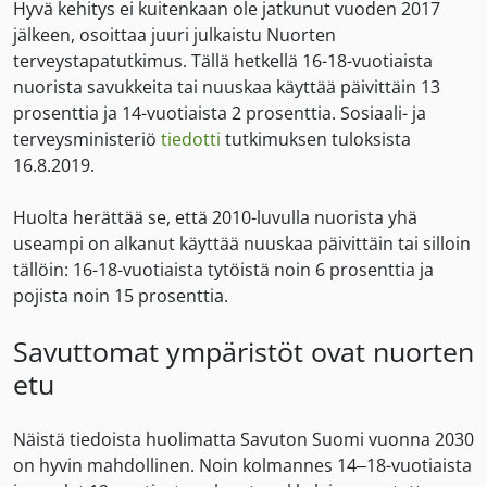
Hyvä kehitys ei kuitenkaan ole jatkunut vuoden 2017
jälkeen, osoittaa juuri julkaistu Nuorten
terveystapatutkimus. Tällä hetkellä 16-18-vuotiaista
nuorista savukkeita tai nuuskaa käyttää päivittäin 13
prosenttia ja 14-vuotiaista 2 prosenttia. Sosiaali- ja
terveysministeriö
tiedotti
tutkimuksen tuloksista
16.8.2019.
Huolta herättää se, että 2010-luvulla nuorista yhä
useampi on alkanut käyttää nuuskaa päivittäin tai silloin
tällöin: 16-18-vuotiaista tytöistä noin 6 prosenttia ja
pojista noin 15 prosenttia.
Savuttomat ympäristöt ovat nuorten
etu
Näistä tiedoista huolimatta Savuton Suomi vuonna 2030
on hyvin mahdollinen. Noin kolmannes 14–18-vuotiaista