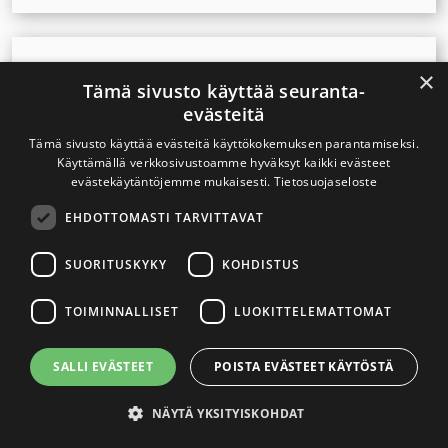
Uutinen
13.10.2023
×
Tämä sivusto käyttää seuranta-
Hallituksen esitys nikotiinipusseista lausunnoille
evästeitä
Tämä sivusto käyttää evästeitä käyttökokemuksen parantamiseksi.
Käyttämällä verkkosivustoamme hyväksyt kaikki evästeet
Uutinen
12.10.2023
evästekäytäntöjemme mukaisesti.
Tietosuojaseloste
Nuuskan terveyshaitat tunnetaan huonosti – tieto lisää
EHDOTTOMASTI TARVITTAVAT
lopettamishalukkuutta
SUORITUSKYKY
KOHDISTUS
Uutinen
11.11.2022
TOIMINNALLISET
LUOKITTELEMATTOMAT
THL: Tupakoinnista yhä merkittävät kustannukset
yhteiskunnalle
SALLI EVÄSTEET
POISTA EVÄSTEET KÄYTÖSTÄ
NÄYTÄ YKSITYISKOHDAT
Uutinen
21.8.2020