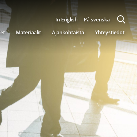
In English
På svenska
eet
Materiaalit
Ajankohtaista
Yhteystiedot