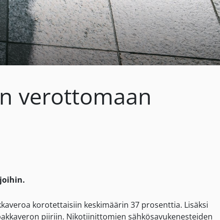
ien verottomaan
joihin.
averoa korotettaisiin keskimäärin 37 prosenttia. Lisäksi
tupakkaveron piiriin. Nikotiinittomien sähkösavukenesteiden