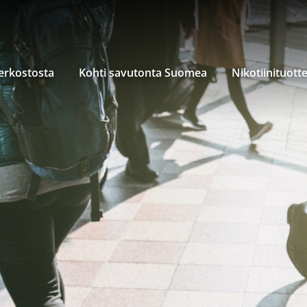
verkostosta
Kohti savutonta Suomea
Nikotiinituott