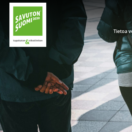
Siirry sisältöön
Tietoa 