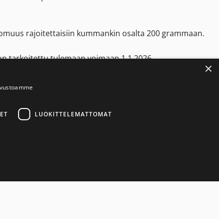
ttomuus rajoitettaisiin kummankin osalta 200 grammaan.
t on tarkoitettu tulemaan voimaan 1.1.2026.
×
sivustoamme
lmisteverotuslain 72 §:n muuttamisesta
e
ET
LUOKITTELEMATTOMAT
ettava nikotiinituotteiden käytön lopettamisessa
→
mattomat