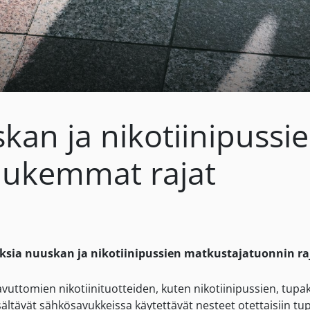
uskan ja nikotiinipuss
tiukemmat rajat
ksia nuuskan ja nikotiinipussien matkustajatuonnin ra
ttomien nikotiinituotteiden, kuten nikotiinipussien, tupakk
sisältävät sähkösavukkeissa käytettävät nesteet otettaisiin 