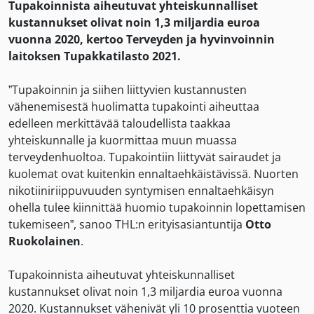
Tupakoinnista aiheutuvat yhteiskunnalliset
kustannukset olivat noin 1,3 miljardia euroa
vuonna 2020, kertoo
Terveyden ja hyvinvoinnin
laitoksen Tupakkatilasto 2021.
”Tupakoinnin ja siihen liittyvien kustannusten
vähenemisestä huolimatta tupakointi aiheuttaa
edelleen merkittävää taloudellista taakkaa
yhteiskunnalle ja kuormittaa muun muassa
terveydenhuoltoa. Tupakointiin liittyvät sairaudet ja
kuolemat ovat kuitenkin ennaltaehkäistävissä. Nuorten
nikotiiniriippuvuuden syntymisen ennaltaehkäisyn
ohella tulee kiinnittää huomio tupakoinnin lopettamisen
tukemiseen”, sanoo THL:n erityisasiantuntija
Otto
Ruokolainen
.
Tupakoinnista aiheutuvat yhteiskunnalliset
kustannukset olivat noin 1,3 miljardia euroa vuonna
2020. Kustannukset vähenivät yli 10 prosenttia vuoteen