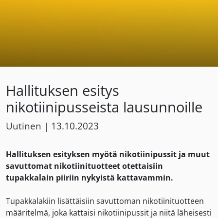
Hallituksen esitys
nikotiinipusseista lausunnoille
Uutinen
|
13.10.2023
Hallituksen esityksen myötä nikotiinipussit ja muut
savuttomat nikotiinituotteet otettaisiin
tupakkalain piiriin nykyistä kattavammin.
Tupakkalakiin lisättäisiin savuttoman nikotiinituotteen
määritelmä, joka kattaisi nikotiinipussit ja niitä läheisesti