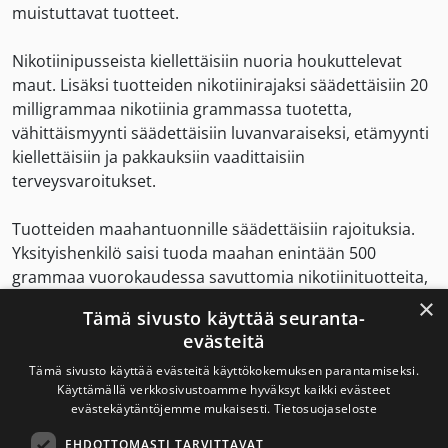
muistuttavat tuotteet.
Nikotiinipusseista kiellettäisiin nuoria houkuttelevat
maut. Lisäksi tuotteiden nikotiinirajaksi säädettäisiin 20
milligrammaa nikotiinia grammassa tuotetta,
vähittäismyynti säädettäisiin luvanvaraiseksi, etämyynti
kiellettäisiin ja pakkauksiin vaadittaisiin
terveysvaroitukset.
Tuotteiden maahantuonnille säädettäisiin rajoituksia.
Yksityishenkilö saisi tuoda maahan enintään 500
grammaa vuorokaudessa savuttomia nikotiinituotteita,
joiden vähittäismyyntipakkauksessa ei ole Suomen
×
Tämä sivusto käyttää seuranta-
tupakkalainsäädännön mukaisia varoitusmerkintöjä.
evästeitä
Nykyisin raja on 1 000 grammaa.
Tämä sivusto käyttää evästeitä käyttökokemuksen parantamiseksi.
Käyttämällä verkkosivustoamme hyväksyt kaikki evästeet
Tavoitteena ehkäistä
evästekäytäntöjemme mukaisesti.
Tietosuojaseloste
nikotiinipussien käyttöä nuorten
EHDOTTOMASTI TARVITTAVAT