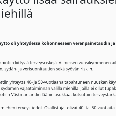
ehillä
ttö oli yhteydessä kohonneeseen verenpainetaudin ja
ointiin liittyviä terveysriskejä. Viimeisen vuosikymmenen 
 sydän- ja verisuonitautien sekä syövän riskiin.
ttiin yhteyttä 40- ja 50-vuotiaana tapahtuneen nuuskan kä
ydämen vajaatoiminnan välillä miehillä, joilla ei ollut tup
tsin Västmanlandin läänin asukkaat kutsuttiin terveystarkas
miehen terveystiedot. Osallistujat olivat 40- tai 50-vuotiait