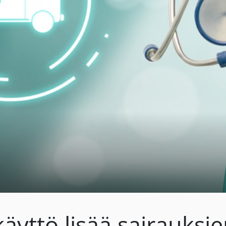
yttö lisää sairauksie