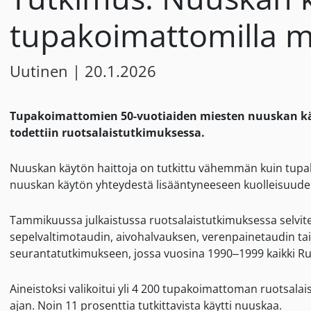
tupakoimattomilla mi
Uutinen
|
20.1.2026
Tupakoimattomien 50-vuotiaiden miesten nuuskan käy
todettiin ruotsalaistutkimuksessa.
Nuuskan käytön haittoja on tutkittu vähemmän kuin tupak
nuuskan käytön yhteydestä lisääntyneeseen kuolleisuuden,
Tammikuussa julkaistussa ruotsalaistutkimuksessa selvite
sepelvaltimotaudin, aivohalvauksen, verenpainetaudin tai s
seurantatutkimukseen, jossa vuosina 1990–1999 kaikki Ruo
Aineistoksi valikoitui yli 4 200 tupakoimattoman ruotsalais
ajan. Noin 11 prosenttia tutkittavista käytti nuuskaa.