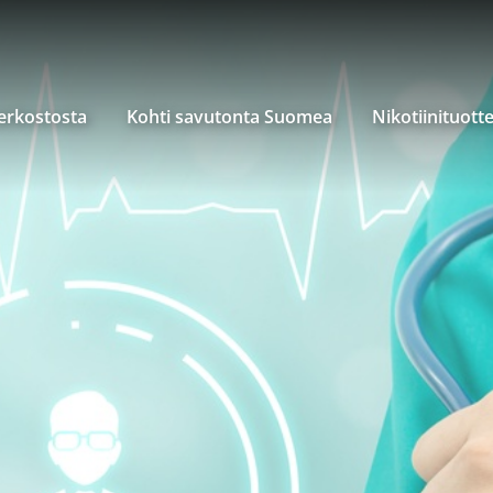
verkostosta
Kohti savutonta Suomea
Nikotiinituott