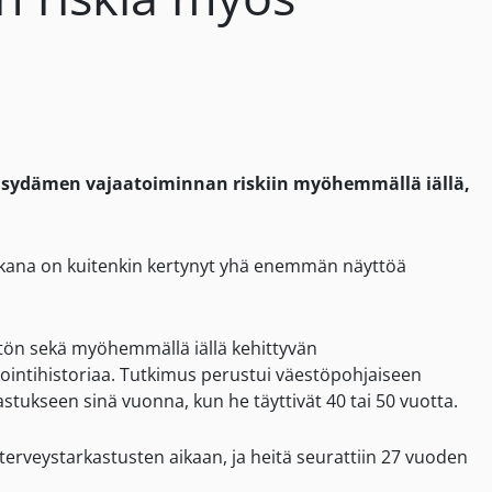
 sydämen vajaatoiminnan riskiin myöhemmällä iällä,
aikana on kuitenkin kertynyt yhä enemmän näyttöä
ytön sekä myöhemmällä iällä kehittyvän
akointihistoriaa. Tutkimus perustui väestöpohjaiseen
tukseen sinä vuonna, kun he täyttivät 40 tai 50 vuotta.
a terveystarkastusten aikaan, ja heitä seurattiin 27 vuoden