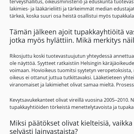
terveyshallitus, oikeusministeriö ja eduskunta tuotev
lakimies- ja lääkärieliitti ja tärkeimmät median edustaja
tärkeä, koska suuri osa heistä osallistui myös tupakkal
Tämän jälkeen ajoit tupakkayhtiöitä va
jotka myös hylättiin. Mikä merkitys näill
Rikosjuttu koski tuotevastuujutun yhteydessä annettua
ole näyttöä. Syytteet ratkaistiin Helsingin käräjäoikeude
voimaan. Hovioikeus tuomitsi syytetyn veropetoksista, 
oikeus ei ottanut juttua tutkittavaksi. Lääketieteen yhte
viranomaiset ja lakimiehet olivat samaa mieltä. Prosessi
Kevytsavukekanteet olivat vireillä vuosina 2005–2010. Nä
tupakkayhtiöiden törkeistä menettelytavoista ja tupaka
Miksi päätökset olivat kielteisiä, vaik
selvästi lainvastaista?