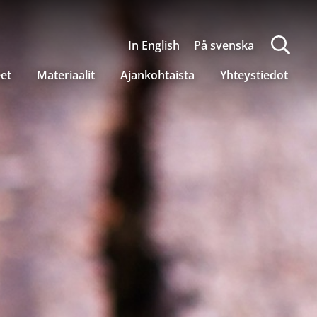
In English
På svenska
eet
Materiaalit
Ajankohtaista
Yhteystiedot