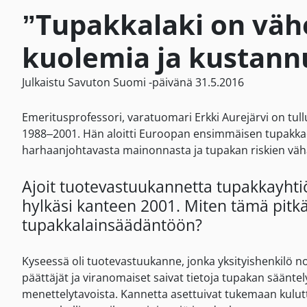
”Tupakkalaki on väh
kuolemia ja kustann
Julkaistu Savuton Suomi -päivänä 31.5.2016
Emeritusprofessori, varatuomari Erkki Aurejärvi on tu
1988–2001. Hän aloitti Euroopan ensimmäisen tupakkao
harhaanjohtavasta mainonnasta ja tupakan riskien vähä
Ajoit tuotevastuukannetta tupakkayhtiö
hylkäsi kanteen 2001. Miten tämä pitk
tupakkalainsäädäntöön?
Kyseessä oli tuotevastuukanne, jonka yksityishenkilö n
päättäjät ja viranomaiset saivat tietoja tupakan säänte
menettelytavoista. Kannetta asettuivat tukemaan kulutta