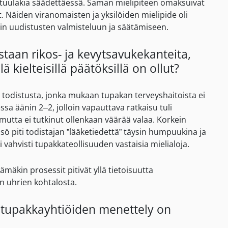
astuulakia säädettäessä. Saman mielipiteen omaksuivat
t. Näiden viranomaisten ja yksilöiden mielipide oli
ain uudistusten valmisteluun ja säätämiseen.
staan rikos- ja kevytsavukekanteita,
ä kielteisillä päätöksillä on ollut?
 todistusta, jonka mukaan tupakan terveyshaitoista ei
ssa äänin 2–2, jolloin vapauttava ratkaisu tuli
mutta ei tutkinut ollenkaan väärää valaa. Korkein
isö piti todistajan ”lääketiedettä” täysin humpuukina ja
 vahvisti tupakkateollisuuden vastaisia mielialoja.
mäkin prosessit pitivät yllä tietoisuutta
n uhrien kohtalosta.
ka tupakkayhtiöiden menettely on