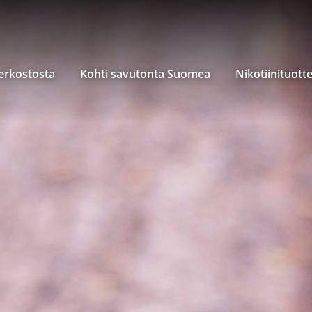
verkostosta
Kohti savutonta Suomea
Nikotiinituott