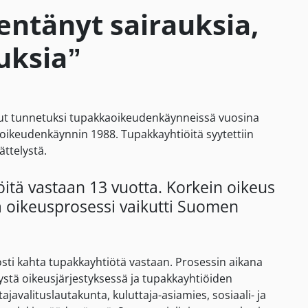
entänyt sairauksia,
uksia”
llut tunnetuksi tupakkaoikeudenkäynneissä vuosina
ikeudenkäynnin 1988. Tupakkayhtiöitä syytettiin
ttelystä.
itä vastaan 13 vuotta. Korkein oikeus
ä oikeusprosessi vaikutti Suomen
osti kahta tupakkayhtiötä vastaan. Prosessin aikana
lystä oikeusjärjestyksessä ja tupakkayhtiöiden
javalituslautakunta, kuluttaja-asiamies, sosiaali- ja