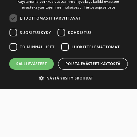
Käyttämällä verkkosivustoamme hyväksyt kaikki evästeet
2024
evästekäytäntöjemme mukaisesti.
Tietosuojaseloste
EHDOTTOMASTI TARVITTAVAT
2023
SUORITUSKYKY
KOHDISTUS
2022
TOIMINNALLISET
LUOKITTELEMATTOMAT
2021
SALLI EVÄSTEET
POISTA EVÄSTEET KÄYTÖSTÄ
2020
NÄYTÄ YKSITYISKOHDAT
2019
Ehdottomasti tarvittavat
Suorituskyky
Kohdistus
Toiminnalliset
Luokittelemattomat
Tiukasti välttämättömät evästeet sallivat verkkosivuston toimintojen,
kuten käyttäjän kirjautumisen ja tilinhallinnan. Verkkosivua ei voida
käyttää oikein ilman ehdottomasti välttämättömiä evästeitä.