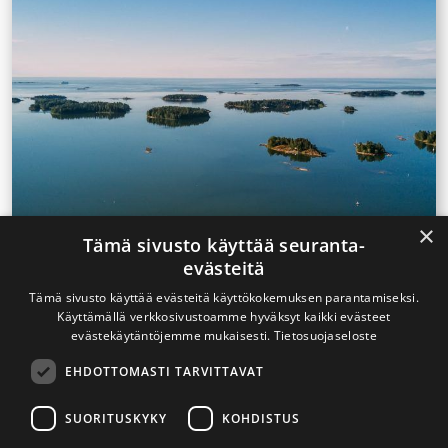
×
Tämä sivusto käyttää seuranta-
evästeitä
25.8.2022
”Savuton Suomi on yhteisen
Tämä sivusto käyttää evästeitä käyttökokemuksen parantamiseksi.
Käyttämällä verkkosivustoamme hyväksyt kaikki evästeet
tahdon tulos”
evästekäytäntöjemme mukaisesti.
Tietosuojaseloste
Kari Reijula
EHDOTTOMASTI TARVITTAVAT
”Savuton Suomi on yhteisen tahdon tulos” Kari
Reijula Savuttomaan ja nikotiinittomaan Suomeen
SUORITUSKYKY
KOHDISTUS
päästään, kun keskeiset esteet tunnistetaan ja niitä