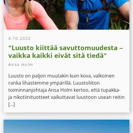
4.10.2022
”Luusto kiittää savuttomuudesta –
vaikka kaikki eivät sitä tiedä”
Ansa Holm
Luusto on paljon muutakin kuin kova, valkoinen
ranka lihastemme ympärillä. Luustoliiton
toiminnanjohtaja Ansa Holm kertoo, että tupakka-
ja nikotiinituotteet vaikuttavat luustoon usean reitin
[...]