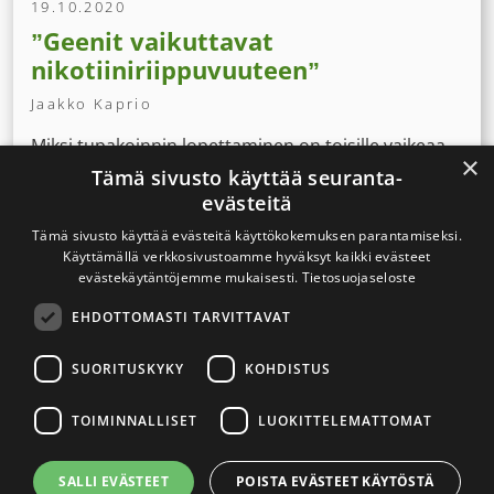
19.10.2020
”Geenit vaikuttavat
nikotiiniriippuvuuteen”
Jaakko Kaprio
Miksi tupakoinnin lopettaminen on toisille vaikeaa
×
ja tosille helppoa? Professori Jaakko Kaprion
Tämä sivusto käyttää seuranta-
mukaan geeneillä on osuutta asiaan, mutta
evästeitä
yhteiskunnan vaikutus ihmisten tupakointiin on silti
Tämä sivusto käyttää evästeitä käyttökokemuksen parantamiseksi.
suuri.
Käyttämällä verkkosivustoamme hyväksyt kaikki evästeet
evästekäytäntöjemme mukaisesti.
Tietosuojaseloste
EHDOTTOMASTI TARVITTAVAT
Kirjoittajat
SUORITUSKYKY
KOHDISTUS
TOIMINNALLISET
LUOKITTELEMATTOMAT
Arkisto
SALLI EVÄSTEET
POISTA EVÄSTEET KÄYTÖSTÄ
2026