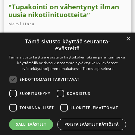
”Tupakointi on vähentynyt ilman
uusia nikotiinituotteita”
Mervi Hara
Suomen ASH:n toiminnanjohtaja Mervi Hara
×
Tämä sivusto käyttää seuranta-
painottaa, että tupakkapolitiikan on oltava ennen
evästeitä
kaikkea terveyspolitiikkaa eikä uusille
nikotiinituotteille pidä antaa jalansijaa.
Tämä sivusto käyttää evästeitä käyttökokemuksen parantamiseksi.
Käyttämällä verkkosivustoamme hyväksyt kaikki evästeet
evästekäytäntöjemme mukaisesti.
Tietosuojaseloste
EHDOTTOMASTI TARVITTAVAT
Kirjoittajat
SUORITUSKYKY
KOHDISTUS
Arkisto
TOIMINNALLISET
LUOKITTELEMATTOMAT
2026
SALLI EVÄSTEET
POISTA EVÄSTEET KÄYTÖSTÄ