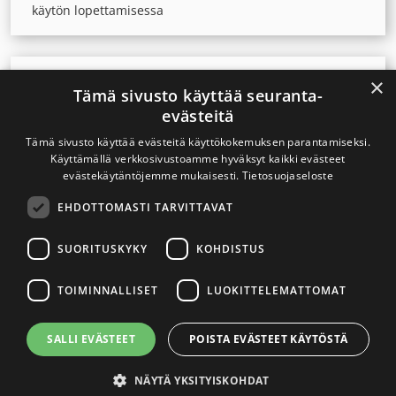
käytön lopettamisessa
×
Uutinen
23.9.2025
Tämä sivusto käyttää seuranta-
Hallitus esittää: Nuuskan ja nikotiinipussien
evästeitä
verottomaan matkustajatuontiin tiukemmat rajat
Tämä sivusto käyttää evästeitä käyttökokemuksen parantamiseksi.
Käyttämällä verkkosivustoamme hyväksyt kaikki evästeet
evästekäytäntöjemme mukaisesti.
Tietosuojaseloste
Uutinen
17.9.2025
EHDOTTOMASTI TARVITTAVAT
Kouluterveyskysely: Nikotiinipussien käyttö yleistynyt
nuorilla merkittävästi
SUORITUSKYKY
KOHDISTUS
TOIMINNALLISET
LUOKITTELEMATTOMAT
Uutinen
12.8.2025
Ensimmäiset tupakkalain uudistuksen muutokset ovat
SALLI EVÄSTEET
POISTA EVÄSTEET KÄYTÖSTÄ
asuneet voimaan
NÄYTÄ YKSITYISKOHDAT