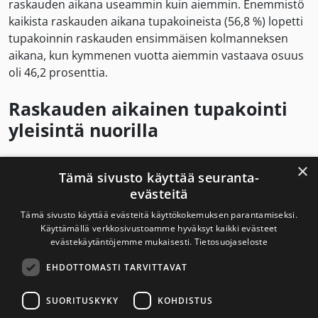
raskauden aikana useammin kuin aiemmin. Enemmistö
kaikista raskauden aikana tupakoineista (56,8 %) lopetti
tupakoinnin raskauden ensimmäisen kolmanneksen
aikana, kun kymmenen vuotta aiemmin vastaava osuus
oli 46,2 prosenttia.
Raskauden aikainen tupakointi
yleisintä nuorilla
Raskaudenaikainen tupakointi on yhä yleisintä
×
Tämä sivusto käyttää seuranta-
nuoremmissa ikäryhmissä. Vuonna 2024 alle 20-
evästeitä
vuotiaista synnyttäjistä 23,8 prosenttia tupakoi
Tämä sivusto käyttää evästeitä käyttökokemuksen parantamiseksi.
alkuraskauden aikana. Nuorten synnyttäjien tupakointi
Käyttämällä verkkosivustoamme hyväksyt kaikki evästeet
on kuitenkin vähentynyt vuodesta 2022, jolloin
evästekäytäntöjemme mukaisesti.
Tietosuojaseloste
alkuraskauden aikana tupakoi 29 prosenttia alle 20-
vuotiaista.
EHDOTTOMASTI TARVITTAVAT
SUORITUSKYKY
KOHDISTUS
Vuonna 2024 raskausaikana tupakoineista nuorista 53,3