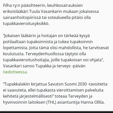
Filha ry:n pääsihteerin, keuhkosairauksien
erikoislääkäri Tuula Vasankarin mukaan jokaisessa
sairaanhoitopiirissä tai sotealueella pitäisi olla
tupakkavieroitusyksikkö.
”Jokaisen lääkärin ja hoitajan on tärkeää kysyä
potilaaltaan tupakoinnista ja tukea tupakoinnin
lopettamista. Jotta tämä olisi mahdollista, he tarvitsevat
koulutusta. Terveydenhuollossa täytyisi olla
tupakkavieroitushoitajia, joille tupakoivan voi ohjata”,
Vasankari sanoo Tupakka ja terveys -päivän
tiedotteessa
.
”Tupakkalakiin kirjattua Savuton Suomi 2030 -tavoitetta
ei saavuteta, ellei tupakasta vieroittamisen palveluita
kehitetä järjestelmällisesti” toteaa Terveyden ja
hyvinvoinnin laitoksen (THL) asiantuntija Hanna Ollila.