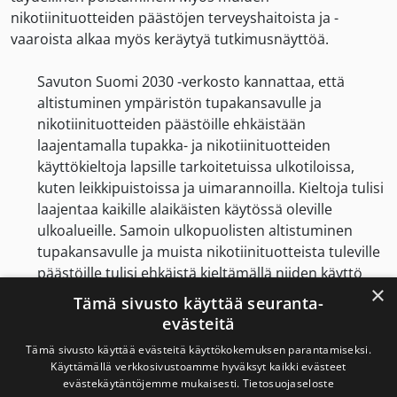
nikotiinituotteiden päästöjen terveyshaitoista ja -
vaaroista alkaa myös keräytyä tutkimusnäyttöä.
Savuton Suomi 2030 -verkosto kannattaa, että
altistuminen ympäristön tupakansavulle ja
nikotiinituotteiden päästöille ehkäistään
laajentamalla tupakka- ja nikotiinituotteiden
käyttökieltoja lapsille tarkoitetuissa ulkotiloissa,
kuten leikkipuistoissa ja uimarannoilla. Kieltoja tulisi
laajentaa kaikille alaikäisten käytössä oleville
ulkoalueille. Samoin ulkopuolisten altistuminen
tupakansavulle ja muista nikotiinituotteista tuleville
päästöille tulisi ehkäistä kieltämällä niiden käyttö
×
joukkoliikennepysäkeillä ja taksitolpilla.
Tämä sivusto käyttää seuranta-
evästeitä
Savuton Suomi 2030 -verkosto pitää myös tärkeänä,
Tämä sivusto käyttää evästeitä käyttökokemuksen parantamiseksi.
että parveketupakointikiellon hakemista
Käyttämällä verkkosivustoamme hyväksyt kaikki evästeet
helpotettaisiin, sillä nykyinen järjestelmä on liian
evästekäytäntöjemme mukaisesti.
Tietosuojaseloste