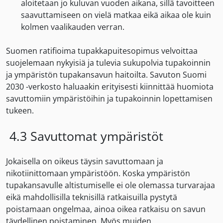
aloitetaan jo kuluvan vuoden aikana, sillä tavoitteen
saavuttamiseen on vielä matkaa eikä aikaa ole kuin
kolmen vaalikauden verran.
Suomen ratifioima tupakkapuitesopimus velvoittaa
suojelemaan nykyisiä ja tulevia sukupolvia tupakoinnin
ja ympäristön tupakansavun haitoilta. Savuton Suomi
2030 -verkosto haluaakin erityisesti kiinnittää huomiota
savuttomiin ympäristöihin ja tupakoinnin lopettamisen
tukeen.
4.3 Savuttomat ympäristöt
Jokaisella on oikeus täysin savuttomaan ja
nikotiinittomaan ympäristöön. Koska ympäristön
tupakansavulle altistumiselle ei ole olemassa turvarajaa
eikä mahdollisilla teknisillä ratkaisuilla pystytä
poistamaan ongelmaa, ainoa oikea ratkaisu on savun
täydellinen poistaminen. Myös muiden