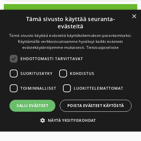
Arkisto
×
Tämä sivusto käyttää seuranta-
evästeitä
2026
Tämä sivusto käyttää evästeitä käyttökokemuksen parantamiseksi.
Käyttämällä verkkosivustoamme hyväksyt kaikki evästeet
evästekäytäntöjemme mukaisesti.
Tietosuojaseloste
2025
EHDOTTOMASTI TARVITTAVAT
2024
SUORITUSKYKY
KOHDISTUS
2023
TOIMINNALLISET
LUOKITTELEMATTOMAT
SALLI EVÄSTEET
POISTA EVÄSTEET KÄYTÖSTÄ
2022
NÄYTÄ YKSITYISKOHDAT
2021