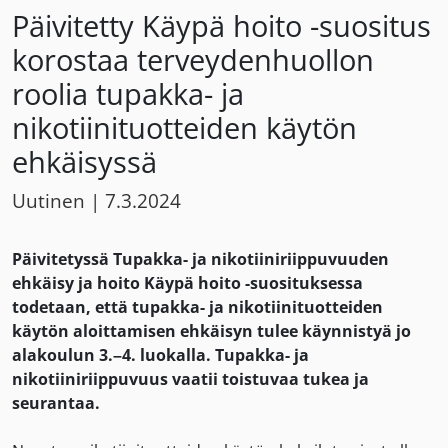
Päivitetty Käypä hoito -suositus
korostaa terveydenhuollon
roolia tupakka- ja
nikotiinituotteiden käytön
ehkäisyssä
Uutinen
|
7.3.2024
Päivitetyssä Tupakka- ja nikotiiniriippuvuuden
ehkäisy ja hoito Käypä hoito -suosituksessa
todetaan, että tupakka- ja nikotiinituotteiden
käytön aloittamisen ehkäisyn tulee käynnistyä jo
alakoulun 3.–4. luokalla.
Tupakka- ja
nikotiiniriippuvuus vaatii toistuvaa tukea ja
seurantaa.