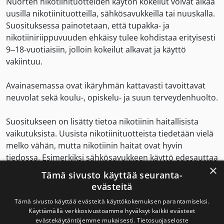
Nuorten nikotiinituotteiden käytön kokeilut voivat alkaa
uusilla nikotiinituotteilla, sähkösavukkeilla tai nuuskalla.
Suosituksessa painotetaan, että tupakka- ja
nikotiiniriippuvuuden ehkäisy tulee kohdistaa erityisesti
9–18-vuotiaisiin, jolloin kokeilut alkavat ja käyttö
vakiintuu.
Avainasemassa ovat ikäryhmän kattavasti tavoittavat
neuvolat sekä koulu-, opiskelu- ja suun terveydenhuolto.
Suositukseen on lisätty tietoa nikotiinin haitallisista
vaikutuksista. Uusista nikotiinituotteista tiedetään vielä
melko vähän, mutta nikotiinin haitat ovat hyvin
tiedossa. Esimerkiksi sähkösavukkeen käyttö edesauttaa
×
sydän- ja hengityssairauksille altistavien muutosten
Tämä sivusto käyttää seuranta-
syntyä muutosten syntyä eikä uusia nikotiinituotteita
evästeitä
voi pitää vaarattomina.
Tämä sivusto käyttää evästeitä käyttökokemuksen parantamiseksi.
Käyttämällä verkkosivustoamme hyväksyt kaikki evästeet
Vieroitushoidot edullisempia kuin
evästekäytäntöjemme mukaisesti.
Tietosuojaseloste