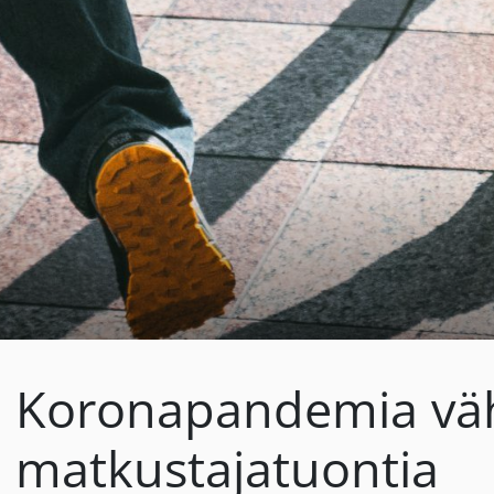
Koronapandemia väh
matkustajatuontia