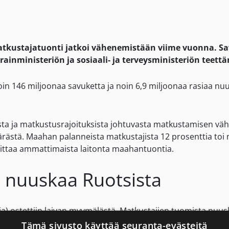
ustajatuonti jatkoi vähenemistään viime vuonna. Sav
rainministeriön ja sosiaali- ja terveysministeriön teet
n 146 miljoonaa savuketta ja noin 6,9 miljoonaa rasiaa nu
sta ja matkustusrajoituksista johtuvasta matkustamisen v
rästä. Maahan palanneista matkustajista 12 prosenttia toi
ittaa ammattimaista laitonta maahantuontia.
a, nuuskaa Ruotsista
a) ostettiin laivan myymälästä. Matkustajien tuomista nuusk
Tämä sivusto käyttää seuranta-evästeitä