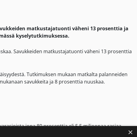
ukkeiden matkustajatuonti väheni 13 prosenttia ja
tämässä kyselytutkimuksessa.
uskaa. Savukkeiden matkustajatuonti väheni 13 prosenttia
ähäisyydestä. Tutkimuksen mukaan matkalta palanneiden
 mukanaan savukkeita ja 8 prosenttia nuuskaa.
arasioista jopa 80 prosenttia eli 5,5 miljoonaa rasiaa
×