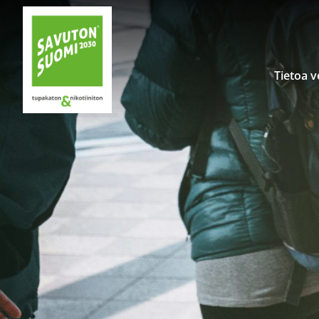
Siirry sisältöön
Tietoa 