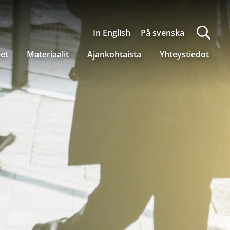
In English
På svenska
eet
Materiaalit
Ajankohtaista
Yhteystiedot