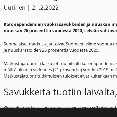
Uutinen
|
21.2.2022
Koronapandemian vuoksi savukkeiden ja nuuskan matk
nuuskan 26 prosenttia vuodesta 2020, selviää valtiova
Suomalaiset matkustajat toivat Suomeen viime vuonna noi
ja nuuskarasioiden 26 prosenttia vuodesta 2020.
Matkustajatuonnin lasku johtuu pitkälti koronapandemia
määrä oli noin viidennes (21 prosenttia) vuoden 2019 mää
Matkustajatuontitutkimuksen tulokset eivät kuitenkaan m
Savukkeita tuotiin laivalt
Yli puolet matkustajien tuomista savukkeista (52 prosentti
ostettiin Ruotsista.