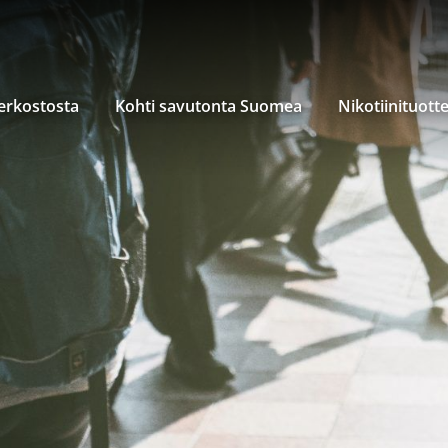
verkostosta
Kohti savutonta Suomea
Nikotiinituott