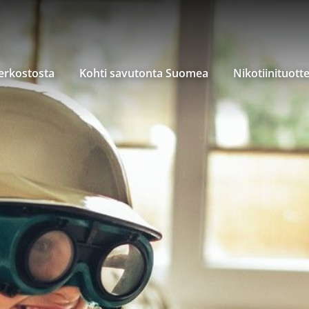
verkostosta
Kohti savutonta Suomea
Nikotiinituott