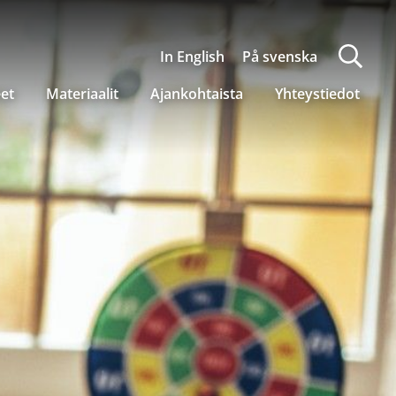
In English
På svenska
eet
Materiaalit
Ajankohtaista
Yhteystiedot