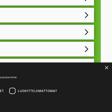
×
sivustoamme
e
ET
LUOKITTELEMATTOMAT