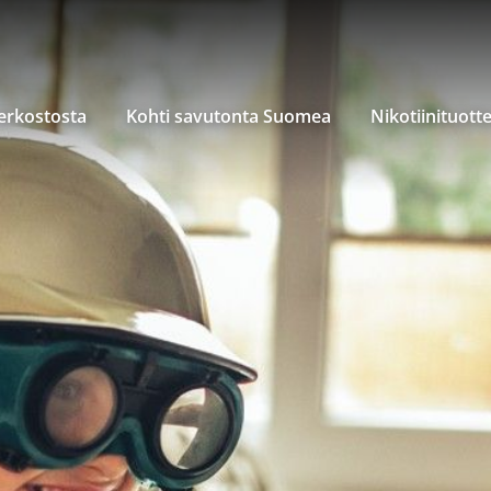
verkostosta
Kohti savutonta Suomea
Nikotiinituott