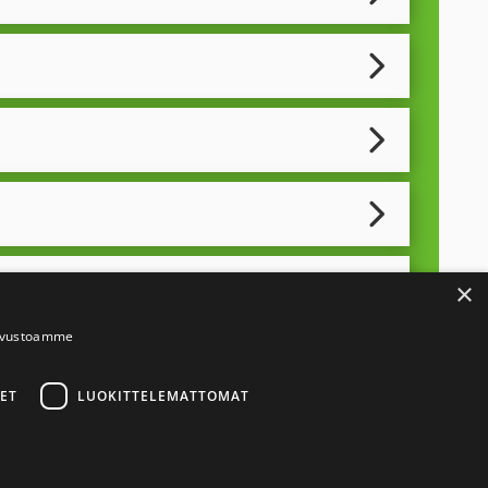
×
sivustoamme
e
ET
LUOKITTELEMATTOMAT