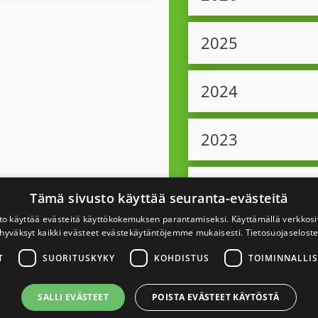
2025
2024
2023
2022
Tämä sivusto käyttää seuranta-evästeitä
to käyttää evästeitä käyttökokemuksen parantamiseksi. Käyttämällä verkko
2021
hyväksyt kaikki evästeet evästekäytäntöjemme mukaisesti.
Tietosuojaselost
T
SUORITUSKYKY
KOHDISTUS
TOIMINNALLIS
2020
SALLI EVÄSTEET
POISTA EVÄSTEET KÄYTÖSTÄ