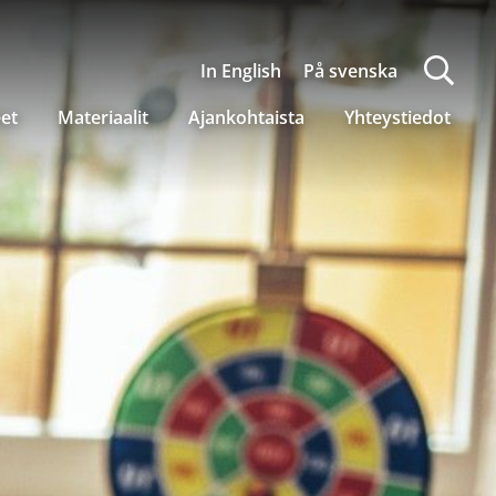
In English
På svenska
eet
Materiaalit
Ajankohtaista
Yhteystiedot