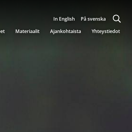
In English
På svenska
eet
Materiaalit
Ajankohtaista
Yhteystiedot