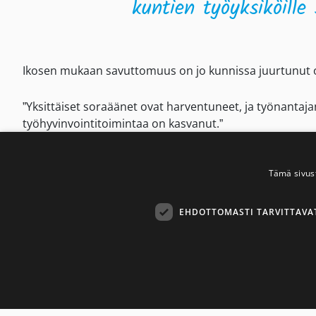
kuntien työyksiköille
Ikosen mukaan savuttomuus on jo kunnissa juurtunut o
”Yksittäiset soraäänet ovat harventuneet, ja työnantaja
työhyvinvointitoimintaa on kasvanut.”
Tupakoinnin merkittävä väheneminen näkyy Ikosen miele
Tämä sivus
pääoven edustalla tapahtuvan tupakoinnin häviämisen
”Täytyy kuitenkin muistaa, että samaan aikaan kun kunti
EHDOTTOMASTI TARVITTAVA
savuttomuutta on kehitetty, myös tupakkalaki on uud
summa. ”
Suurin osa kunnista on savuttom