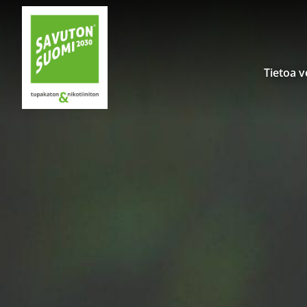
Siirry sisältöön
Tietoa 