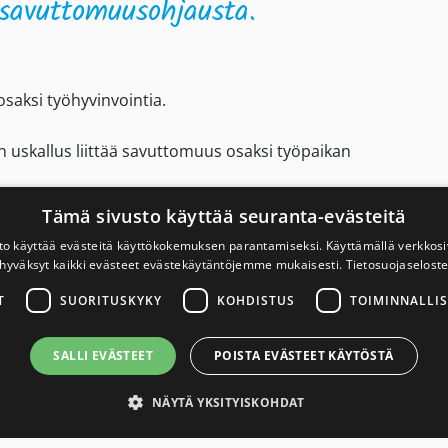
 savuttomuusohjausta.
saksi työhyvinvointia.
n uskallus liittää savuttomuus osaksi työpaikan
Tämä sivusto käyttää seuranta-evästeitä
stä esimerkiksi työpaikkojen ja oppilaitosten
to käyttää evästeitä käyttökokemuksen parantamiseksi. Käyttämällä verkko
ä.
hyväksyt kaikki evästeet evästekäytäntöjemme mukaisesti.
Tietosuojaselost
en ja muiden julkisten työnantajien ja yritysten
T
SUORITUSKYKY
KOHDISTUS
TOIMINNALLIS
istunut. Tupakoinnin väheneminen on monen tekijän
SALLI EVÄSTEET
POISTA EVÄSTEET KÄYTÖSTÄ
ia
NÄYTÄ YKSITYISKOHDAT