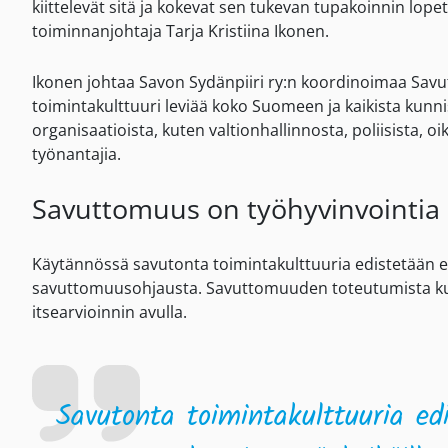
kiittelevät sitä ja kokevat sen tukevan tupakoinnin lope
toiminnanjohtaja Tarja Kristiina Ikonen.
Ikonen johtaa Savon Sydänpiiri ry:n koordinoimaa Savu
toimintakulttuuri leviää koko Suomeen ja kaikista kunnis
organisaatioista, kuten valtionhallinnosta, poliisista, 
työnantajia.
Savuttomuus on työhyvinvointia
Käytännössä savutonta toimintakulttuuria edistetään es
savuttomuusohjausta. Savuttomuuden toteutumista kunn
itsearvioinnin avulla.
Savutonta toimintakulttuuria ed