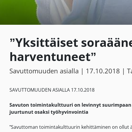
”Yksittäiset soraään
harventuneet”
Savuttomuuden asialla |
17.10.2018
| Ta
SAVUTTOMUUDEN ASIALLA 17.10.2018
Savuton toimintakulttuuri on levinnyt suurimpaa
juurtunut osaksi työhyvinvointia
”Savuttoman toimintakulttuurin kehittäminen on ollut 