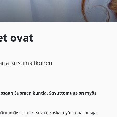
et ovat
rja Kristiina Ikonen
n osaan Suomen kuntia. Savuttomuus on myös
äärimmäisen palkitsevaa, koska myös tupakoitsijat