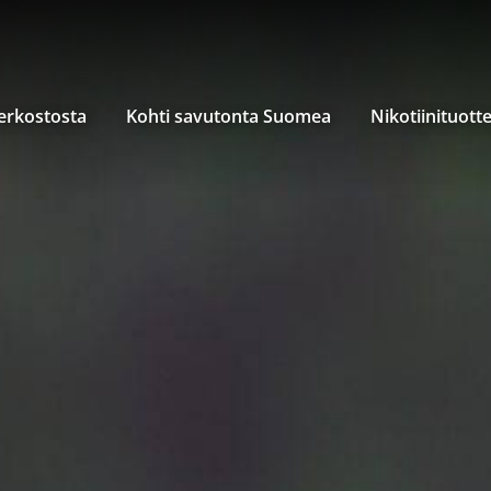
verkostosta
Kohti savutonta Suomea
Nikotiinituott