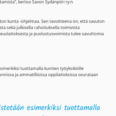
ttamista”, kertoo Savon Sydänpiiri ry:n
ton kunta -ohjelmaa. Sen tavoitteena on, että savuton
ta sekä julkisella rahoituksella toimivista
oikeuslaitoksesta ja puolustusvoimista tulee savuttomia
imerkiksi tuottamalla kuntien työyksiköille
issa ja ammatillisissa oppilaitoksissa seurataan
istetään esimerkiksi tuottamalla