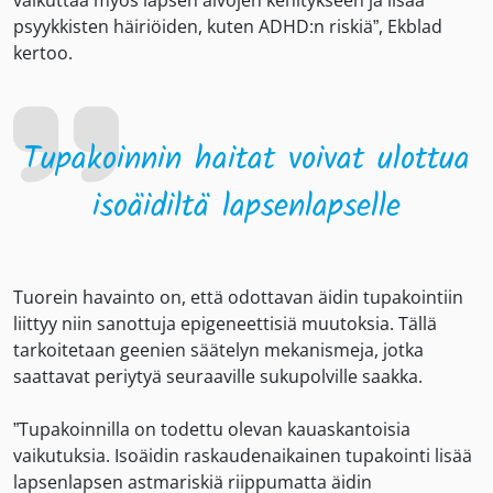
psyykkisten häiriöiden, kuten ADHD:n riskiä”, Ekblad
kertoo.
Tupakoinnin haitat voivat ulottua
isoäidiltä lapsenlapselle
Tuorein havainto on, että odottavan äidin tupakointiin
liittyy niin sanottuja epigeneettisiä muutoksia. Tällä
tarkoitetaan geenien säätelyn mekanismeja, jotka
saattavat periytyä seuraaville sukupolville saakka.
”Tupakoinnilla on todettu olevan kauaskantoisia
vaikutuksia. Isoäidin raskaudenaikainen tupakointi lisää
lapsenlapsen astmariskiä riippumatta äidin