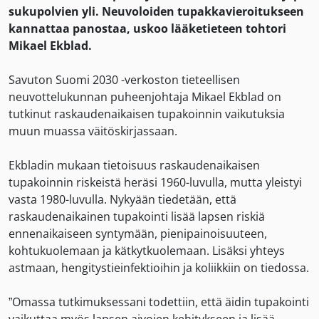
sukupolvien yli. Neuvoloiden tupakkavieroitukseen
kannattaa panostaa, uskoo lääketieteen tohtori
Mikael Ekblad.
Savuton Suomi 2030 -verkoston tieteellisen
neuvottelukunnan puheenjohtaja Mikael Ekblad on
tutkinut raskaudenaikaisen tupakoinnin vaikutuksia
muun muassa väitöskirjassaan.
Ekbladin mukaan tietoisuus raskaudenaikaisen
tupakoinnin riskeistä heräsi 1960-luvulla, mutta yleistyi
vasta 1980-luvulla. Nykyään tiedetään, että
raskaudenaikainen tupakointi lisää lapsen riskiä
ennenaikaiseen syntymään, pienipainoisuuteen,
kohtukuolemaan ja kätkytkuolemaan. Lisäksi yhteys
astmaan, hengitystieinfektioihin ja koliikkiin on tiedossa.
”Omassa tutkimuksessani todettiin, että äidin tupakointi
vaikuttaa myös lapsen aivojen kehitykseen ja lisää