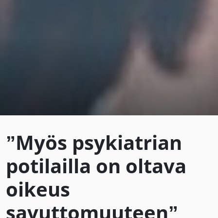
”Myös psykiatrian
potilailla on oltava
oikeus
savuttomuuteen”