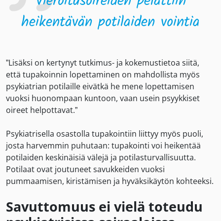
Vieroitusoireiden pelättiin
heikentävän potilaiden vointia
”Lisäksi on kertynyt tutkimus- ja kokemustietoa siitä,
että tupakoinnin lopettaminen on mahdollista myös
psykiatrian potilaille eivätkä he mene lopettamisen
vuoksi huonompaan kuntoon, vaan usein psyykkiset
oireet helpottavat.”
Psykiatrisella osastolla tupakointiin liittyy myös puoli,
josta harvemmin puhutaan: tupakointi voi heikentää
potilaiden keskinäisiä välejä ja potilasturvallisuutta.
Potilaat ovat joutuneet savukkeiden vuoksi
pummaamisen, kiristämisen ja hyväksikäytön kohteeksi.
Savuttomuus ei vielä toteudu