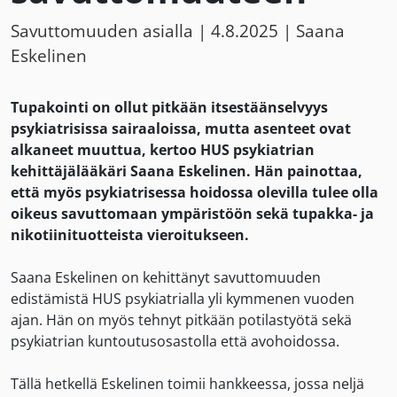
Savuttomuuden asialla |
4.8.2025
| Saana
Eskelinen
Tupakointi on ollut pitkään itsestäänselvyys
psykiatrisissa sairaaloissa, mutta asenteet ovat
alkaneet muuttua, kertoo HUS psykiatrian
kehittäjälääkäri Saana Eskelinen. Hän painottaa,
että myös psykiatrisessa hoidossa olevilla tulee olla
oikeus savuttomaan ympäristöön sekä tupakka- ja
nikotiinituotteista vieroitukseen.
Saana Eskelinen on kehittänyt savuttomuuden
edistämistä HUS psykiatrialla yli kymmenen vuoden
ajan. Hän on myös tehnyt pitkään potilastyötä sekä
psykiatrian kuntoutusosastolla että avohoidossa.
Tällä hetkellä Eskelinen toimii hankkeessa, jossa neljä