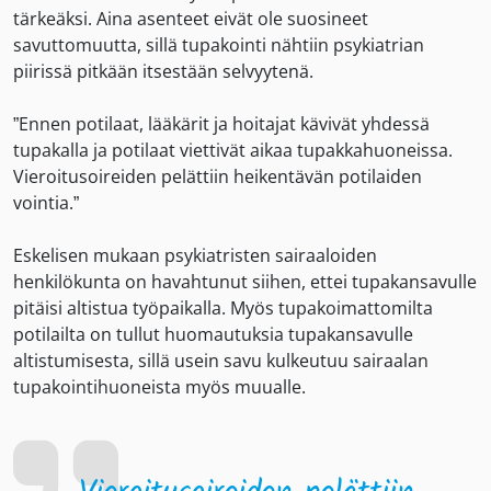
tärkeäksi. Aina asenteet eivät ole suosineet
savuttomuutta, sillä tupakointi nähtiin psykiatrian
piirissä pitkään itsestään selvyytenä.
”Ennen potilaat, lääkärit ja hoitajat kävivät yhdessä
tupakalla ja potilaat viettivät aikaa tupakkahuoneissa.
Vieroitusoireiden pelättiin heikentävän potilaiden
vointia.”
Eskelisen mukaan psykiatristen sairaaloiden
henkilökunta on havahtunut siihen, ettei tupakansavulle
pitäisi altistua työpaikalla. Myös tupakoimattomilta
potilailta on tullut huomautuksia tupakansavulle
altistumisesta, sillä usein savu kulkeutuu sairaalan
tupakointihuoneista myös muualle.