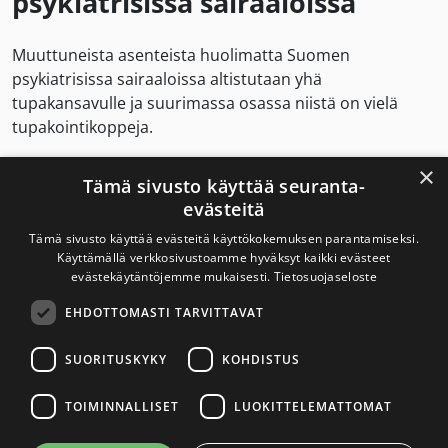
psykiatrisissa sairaaloissa
Muuttuneista asenteista huolimatta Suomen
psykiatrisissa sairaaloissa altistutaan yhä
tupakansavulle ja suurimassa osassa niistä on vielä
tupakointikoppeja.
×
”Muissa kehittyneissä maissa psykiatristen sairaaloiden
Tämä sivusto käyttää seuranta-
savuttomuus toteutuu keskimäärin paremmin kuin
evästeitä
Suomessa.”
Tämä sivusto käyttää evästeitä käyttökokemuksen parantamiseksi.
Käyttämällä verkkosivustoamme hyväksyt kaikki evästeet
evästekäytäntöjemme mukaisesti.
Tietosuojaseloste
Suomen psykiatrisissa sairaaloissa
EHDOTTOMASTI TARVITTAVAT
altistutaan yhä tupakansavulle
SUORITUSKYKY
KOHDISTUS
TOIMINNALLISET
LUOKITTELEMATTOMAT
Eskelisen mukaan lakia on Suomessa tulkittu niin, että