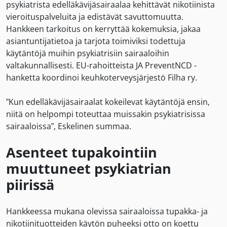
psykiatrista edelläkävijäsairaalaa kehittävät nikotiinista
vieroituspalveluita ja edistävät savuttomuutta.
Hankkeen tarkoitus on kerryttää kokemuksia, jakaa
asiantuntijatietoa ja tarjota toimiviksi todettuja
käytäntöjä muihin psykiatrisiin sairaaloihin
valtakunnallisesti. EU-rahoitteista JA PreventNCD -
hanketta koordinoi keuhkoterveysjärjestö Filha ry.
”Kun edelläkävijäsairaalat kokeilevat käytäntöjä ensin,
niitä on helpompi toteuttaa muissakin psykiatrisissa
sairaaloissa”, Eskelinen summaa.
Asenteet tupakointiin
muuttuneet psykiatrian
piirissä
Hankkeessa mukana olevissa sairaaloissa tupakka- ja
nikotiinituotteiden käytön puheeksi otto on koettu