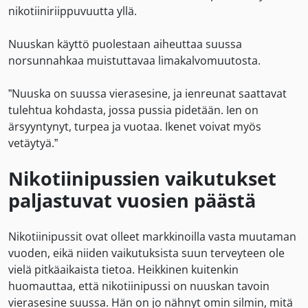
nikotiiniriippuvuutta yllä.
Nuuskan käyttö puolestaan aiheuttaa suussa
norsunnahkaa muistuttavaa limakalvomuutosta.
”Nuuska on suussa vierasesine, ja ienreunat saattavat
tulehtua kohdasta, jossa pussia pidetään. Ien on
ärsyyntynyt, turpea ja vuotaa. Ikenet voivat myös
vetäytyä.”
Nikotiinipussien vaikutukset
paljastuvat vuosien päästä
Nikotiinipussit ovat olleet markkinoilla vasta muutaman
vuoden, eikä niiden vaikutuksista suun terveyteen ole
vielä pitkäaikaista tietoa. Heikkinen kuitenkin
huomauttaa, että nikotiinipussi on nuuskan tavoin
vierasesine suussa. Hän on jo nähnyt omin silmin, mitä