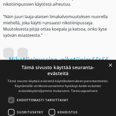
nikotiinipussien käytöstä aiheutuu.
”Näin juuri laaja-alaisen limakalvomuutoksen nuorella
miehellä, joka käytti runsaasti nikotiinipusseja.
Muutoksesta pitää ottaa koepala ja katsoa, onko kyse
syövän esiasteesta.”
Nikotiinipussien nikotiinimäärää
×
Tämä sivusto käyttää seuranta-
tulisi laskea huomattavasti
evästeitä
Tämä sivusto käyttää evästeitä käyttökokemuksen parantamiseksi.
Käyttämällä verkkosivustoamme hyväksyt kaikki evästeet
evästekäytäntöjemme mukaisesti.
Tietosuojaseloste
Heikkinen uskoo, ettei uusien nikotiinituotteiden riskejä
tiedosteta riittävästi. Tutkimustietoa ei ole vielä ehtinyt
EHDOTTOMASTI TARVITTAVAT
kertyä, mutta käynnissä on ihmiskoe:
SUORITUSKYKY
KOHDISTUS