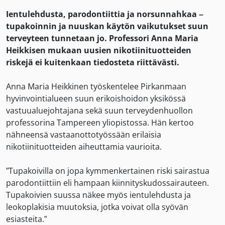
Ientulehdusta, parodontiittia ja norsunnahkaa –
tupakoinnin ja nuuskan käytön vaikutukset suun
terveyteen tunnetaan jo. Professori Anna Maria
Heikkisen mukaan uusien nikotiinituotteiden
riskejä ei kuitenkaan tiedosteta riittävästi.
Anna Maria Heikkinen työskentelee Pirkanmaan
hyvinvointialueen suun erikoishoidon yksikössä
vastuualuejohtajana sekä suun terveydenhuollon
professorina Tampereen yliopistossa. Hän kertoo
nähneensä vastaanottotyössään erilaisia
nikotiinituotteiden aiheuttamia vaurioita.
”Tupakoivilla on jopa kymmenkertainen riski sairastua
parodontiittiin eli hampaan kiinnityskudossairauteen.
Tupakoivien suussa näkee myös ientulehdusta ja
leokoplakisia muutoksia, jotka voivat olla syövän
esiasteita.”