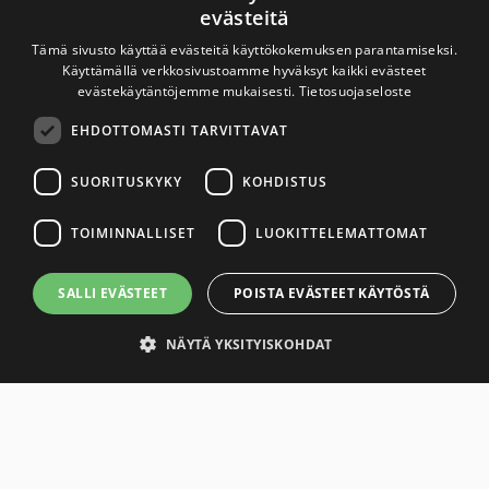
evästeitä
Tämä sivusto käyttää evästeitä käyttökokemuksen parantamiseksi.
2023
Käyttämällä verkkosivustoamme hyväksyt kaikki evästeet
evästekäytäntöjemme mukaisesti.
Tietosuojaseloste
2021
EHDOTTOMASTI TARVITTAVAT
SUORITUSKYKY
KOHDISTUS
2018
TOIMINNALLISET
LUOKITTELEMATTOMAT
2016
SALLI EVÄSTEET
POISTA EVÄSTEET KÄYTÖSTÄ
2015
NÄYTÄ YKSITYISKOHDAT
2011
Ehdottomasti tarvittavat
Suorituskyky
Kohdistus
2009
Toiminnalliset
Luokittelemattomat