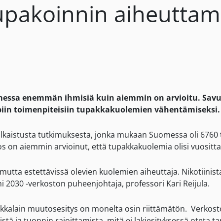
tupakoinnin aiheutta
essa enemmän ihmisiä kuin aiemmin on arvioitu. Savut
iin toimenpiteisiin tupakkakuolemien vähentämiseksi.
ulkaistusta tutkimuksesta, jonka mukaan Suomessa oli 676
tos on aiemmin arvioinut, että tupakkakuolemia olisi vuosit
utta estettävissä olevien kuolemien aiheuttaja. Nikotiinista
i 2030 -verkoston puheenjohtaja, professori Kari Reijula.
alain muutosesitys on monelta osin riittämätön. Verkosto 
ä ja tuonnin rajoittamista, mitä ei lakiesityksessä oteta t