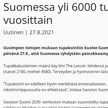
Suomessa yli 6000 
vuosittain
Uutinen
|
27.8.2021
Uusimpien tietojen mukaan tupakointiin kuolee Suom
päivänä 27.8., että Suomessa ryhdytään painokkaamp
Tupakkakuolemien määrä käy ilmi The Lancet -lehdessä j
(naiset 2180, miehet 4580). Terveyden ja hyvinvoinnin lai
”Tupakointi on edelleen hyvin merkittävä ennenaikaisten, m
nikotiiniriippuvuutta on ehkäistävä”, toteaa Savuton Suom
Savuton Suomi 2030 -verkoston mukaan suunniteltu tupakk
sähkösavukkeiden ja nuuskan käytön laajenemisen estämist