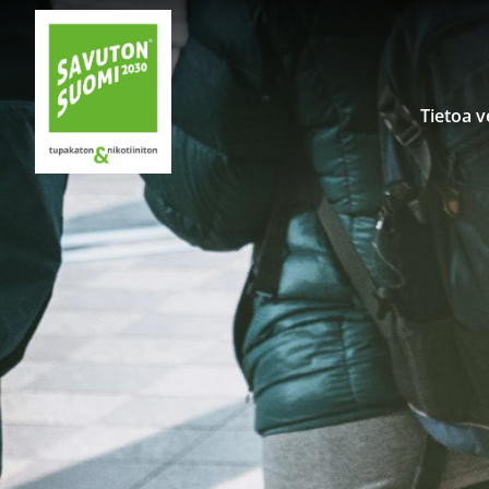
Siirry sisältöön
Tietoa 