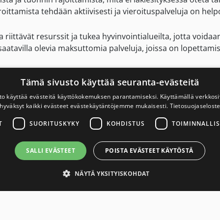
oittamista tehdään aktiivisesti ja vieroituspalveluja on helpo
 riittävät resurssit ja tukea hyvinvointialueilta, jotta void
i saatavilla olevia maksuttomia palveluja, joissa on lopettami
Tämä sivusto käyttää seuranta-evästeitä
va lainsäädännössä
to käyttää evästeitä käyttökokemuksen parantamiseksi. Käyttämällä verkko
hyväksyt kaikki evästeet evästekäytäntöjemme mukaisesti.
Tietosuojaselost
 tulee ennakoida jo nyt tiedossa olevat, uudet nikotiinin ann
T
SUORITUSKYKY
KOHDISTUS
TOIMINNALLIS
SALLI EVÄSTEET
POISTA EVÄSTEET KÄYTÖSTÄ
on hiljattain suositellut raportissaan ennakoivaa puuttumis
ippuvuuden aiheuttaminen tuotteiden käyttäjille on valitettav
NÄYTÄ YKSITYISKOHDAT
asti tarvittavat
Suorituskyky
Kohdistus
Toiminnalliset
Luokittele