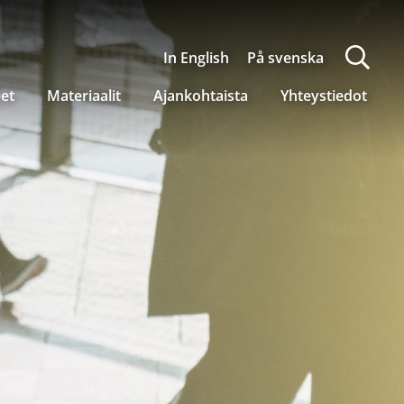
In English
På svenska
eet
Materiaalit
Ajankohtaista
Yhteystiedot