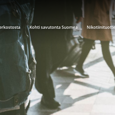
verkostosta
Kohti savutonta Suomea
Nikotiinituott