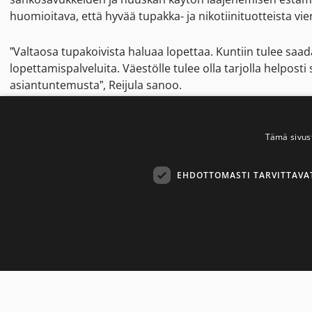
huomioitava, että hyvää tupakka- ja nikotiinituotteista vier
”Valtaosa tupakoivista haluaa lopettaa. Kuntiin tulee saada
lopettamispalveluita. Väestölle tulee olla tarjolla helpost
asiantuntemusta”, Reijula sanoo.
Uudet tuotteet ennakoita
Tämä sivus
Kari Reijulan mukaan valmisteilla olevassa lakimuutoksessa
EHDOTTOMASTI TARVITTAVA
vielä olisikaan Suomen markkinoilla.
” WHO:n tupakkasäätelyä pohtinut arvostettu tutkijaryhmä 
mahdollisuus ehkäistä niiden tulo markkinoille. Nikotiiniri
pyritään lisäämään ja ylläpitämään.”
Ehdottom