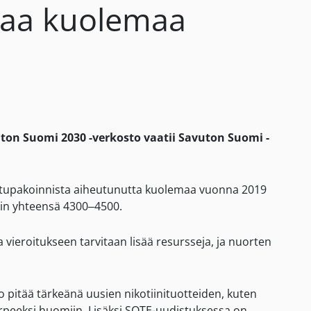
maa kuolemaa
on Suomi 2030 -verkosto vaatii Savuton Suomi -
0 tupakoinnista aiheutunutta kuolemaa vuonna 2019
tain yhteensä 4300–4500.
 vieroitukseen tarvitaan lisää resursseja, ja nuorten
pitää tärkeänä uusien nikotiinituotteiden, kuten
arpeeksi huomiin. Lisäksi SOTE-uudistuksessa on