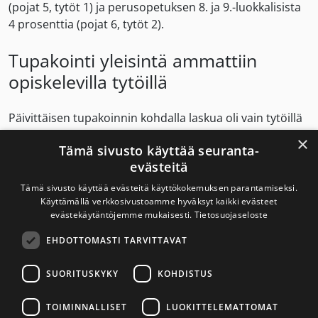
(pojat 5, tytöt 1) ja perusopetuksen 8. ja 9.-luokkalisista
4 prosenttia (pojat 6, tytöt 2).
Tupakointi yleisintä ammattiin
opiskelevilla tytöillä
Päivittäisen tupakoinnin kohdalla laskua oli vain tytöillä
vuoteen 2019 verrattuna. Eniten kuitenkin tupakoivat
×
Tämä sivusto käyttää seuranta-
ammatillisissa oppilaitoksissa opiskelevat tytöt. Vuonna
evästeitä
2021 ammatillisten oppilaitosten 1. ja 2. vuoden
opiskelijoista tupakoi päivittäin 18 prosenttia (pojat 17,
Tämä sivusto käyttää evästeitä käyttökokemuksen parantamiseksi.
tytöt 19). Vuonna 2019 vastaavat luvut olivat 21
Käyttämällä verkkosivustoamme hyväksyt kaikki evästeet
evästekäytäntöjemme mukaisesti.
Tietosuojaseloste
prosenttia (tytöt) ja 17 prosenttia (pojat).
EHDOTTOMASTI TARVITTAVAT
Vähiten päivittäistä tupakointia on lukiossa opiskelevilla
nuorilla. Lukion 1. ja 2. vuoden opiskelijoista tupakoi
SUORITUSKYKY
KOHDISTUS
päivittäin 2 prosenttia (pojat 2, tytöt 2). Perusopetuksen
8.- ja 9.-luokkalaisilla vastaava luku on 5 prosenttia
TOIMINNALLISET
LUOKITTELEMATTOMAT