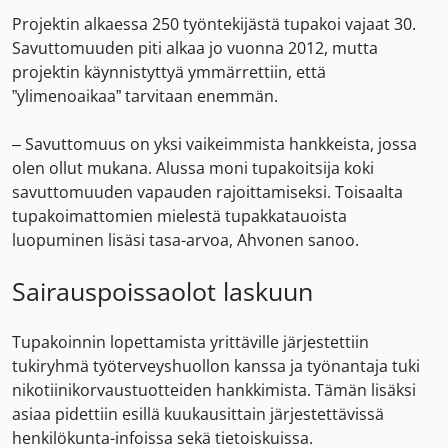
Projektin alkaessa 250 työntekijästä tupakoi vajaat 30.
Savuttomuuden piti alkaa jo vuonna 2012, mutta
projektin käynnistyttyä ymmärrettiin, että
”ylimenoaikaa” tarvitaan enemmän.
– Savuttomuus on yksi vaikeimmista hankkeista, jossa
olen ollut mukana. Alussa moni tupakoitsija koki
savuttomuuden vapauden rajoittamiseksi. Toisaalta
tupakoimattomien mielestä tupakkatauoista
luopuminen lisäsi tasa-arvoa, Ahvonen sanoo.
Sairauspoissaolot laskuun
Tupakoinnin lopettamista yrittäville järjestettiin
tukiryhmä työterveyshuollon kanssa ja työnantaja tuki
nikotiinikorvaustuotteiden hankkimista. Tämän lisäksi
asiaa pidettiin esillä kuukausittain järjestettävissä
henkilökunta-infoissa sekä tietoiskuissa.