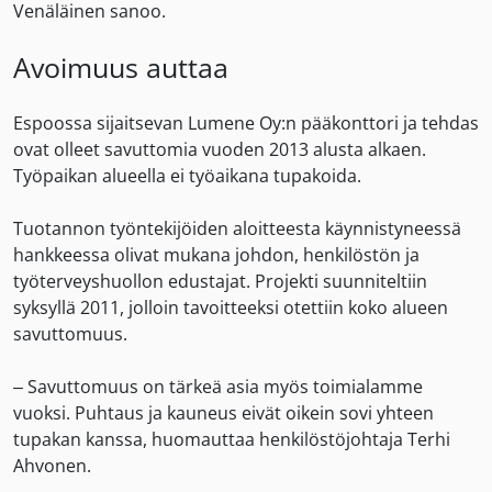
Venäläinen sanoo.
Avoimuus auttaa
Espoossa sijaitsevan Lumene Oy:n pääkonttori ja tehdas
ovat olleet savuttomia vuoden 2013 alusta alkaen.
Työpaikan alueella ei työaikana tupakoida.
Tuotannon työntekijöiden aloitteesta käynnistyneessä
hankkeessa olivat mukana johdon, henkilöstön ja
työterveyshuollon edustajat. Projekti suunniteltiin
syksyllä 2011, jolloin tavoitteeksi otettiin koko alueen
savuttomuus.
– Savuttomuus on tärkeä asia myös toimialamme
vuoksi. Puhtaus ja kauneus eivät oikein sovi yhteen
tupakan kanssa, huomauttaa henkilöstöjohtaja Terhi
Ahvonen.