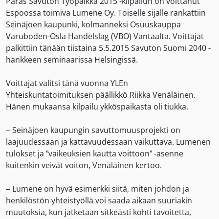
Paras Savuton Työpaikka 2015 -kilpailun on voittanut
Espoossa toimiva Lumene Oy. Toiselle sijalle rankattiin
Seinäjoen kaupunki, kolmanneksi Osuuskauppa
Varuboden-Osla Handelslag (VBO) Vantaalta. Voittajat
palkittiin tänään tiistaina 5.5.2015 Savuton Suomi 2040 -
hankkeen seminaarissa Helsingissä.
Voittajat valitsi tänä vuonna YLEn
Yhteiskuntatoimituksen päällikkö Riikka Venäläinen.
Hänen mukaansa kilpailu ykköspaikasta oli tiukka.
– Seinäjoen kaupungin savuttomuusprojekti on
laajuudessaan ja kattavuudessaan vaikuttava. Lumenen
tulokset ja ”vaikeuksien kautta voittoon” -asenne
kuitenkin veivät voiton, Venäläinen kertoo.
– Lumene on hyvä esimerkki siitä, miten johdon ja
henkilöstön yhteistyöllä voi saada aikaan suuriakin
muutoksia, kun jatketaan sitkeästi kohti tavoitetta,