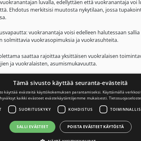
 vain vuokranantajan luvalla, edellyttäen että vuokranantaja 
tä. Ehdotus merkitsisi muutosta nykytilaan, jossa tupakoint
sa.
usvapautta: vuokranantaja voisi edelleen halutessaan sallia 
en solmittavia vuokrasopimuksia ja vuokrasuhteita.
olettama saattaa rajoittaa yksittäisen vuokralaisen toimint
ien ja vuokralaisten, asumismukavuutta.
ikuttava tekijä, ja passiivinen tupakointi on tutkitusti terve
Tämä sivusto käyttää seuranta-evästeitä
hmiin, kuten lapsiin, jotka altistuvat tupakansavulle. Kyse e
to käyttää evästeitä käyttökokemuksen parantamiseksi. Käyttämällä verkko
.
hyväksyt kaikki evästeet evästekäytäntöjemme mukaisesti.
Tietosuojaselost
T
SUORITUSKYKY
KOHDISTUS
TOIMINNALLIS
aiksi asuinhuoneiston vuokrauksesta annetun lain ja liikeh
SALLI EVÄSTEET
POISTA EVÄSTEET KÄYTÖSTÄ