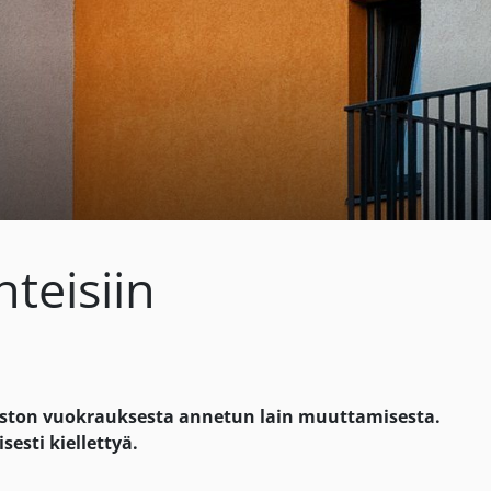
hteisiin
neiston vuokrauksesta annetun lain muuttamisesta.
esti kiellettyä.