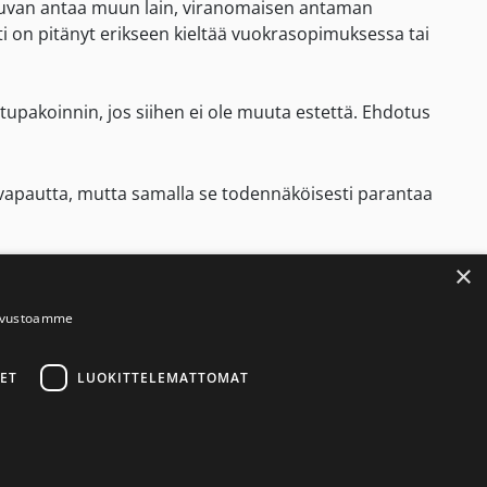
voi luvan antaa muun lain, viranomaisen antaman
i on pitänyt erikseen kieltää vuokrasopimuksessa tai
tupakoinnin, jos siihen ei ole muuta estettä. Ehdotus
avapautta, mutta samalla se todennäköisesti parantaa
×
ydelle haitallista. Tupakoinnin haitalliset vaikutukset
i ole vähäisestä ongelmasta, sillä merkittävä määrä
sivustoamme
e
ET
LUOKITTELEMATTOMAT
uoneiston vuokrauksesta annetun lain muuttamisesta HE