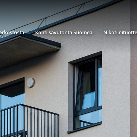
verkostosta
Kohti savutonta Suomea
Nikotiinituott