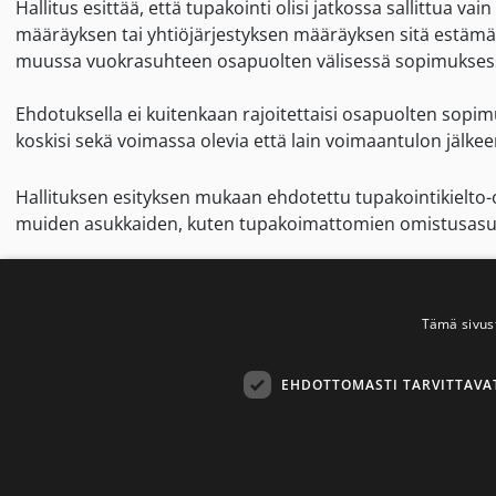
Hallitus esittää, että tupakointi olisi jatkossa sallittua
määräyksen tai yhtiöjärjestyksen määräyksen sitä estämät
muussa vuokrasuhteen osapuolten välisessä sopimukses
Ehdotuksella ei kuitenkaan rajoitettaisi osapuolten sopim
koskisi sekä voimassa olevia että lain voimaantulon jälke
Hallituksen esityksen mukaan ehdotettu tupakointikielto-
muiden asukkaiden, kuten tupakoimattomien omistusasuj
Tupakansavu on merkittävä asumisterveyteen haitallisesti va
kohdistuvat erityisesti haavoittuvassa asemassa oleviin ry
Tämä sivus
kerrostaloasukkaita altistuu tupakansavulle asunnoissaan
EHDOTTOMASTI TARVITTAVA
Lähde:
Eduskunta (26.3.2026):
Hallituksen esitys eduskunnalle l
33/2026 vp
(pdf)