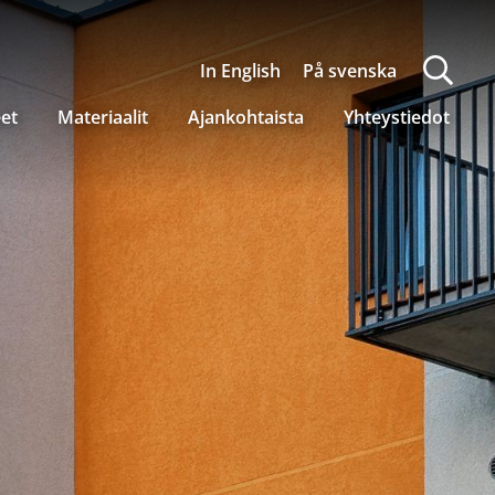
In English
På svenska
eet
Materiaalit
Ajankohtaista
Yhteystiedot