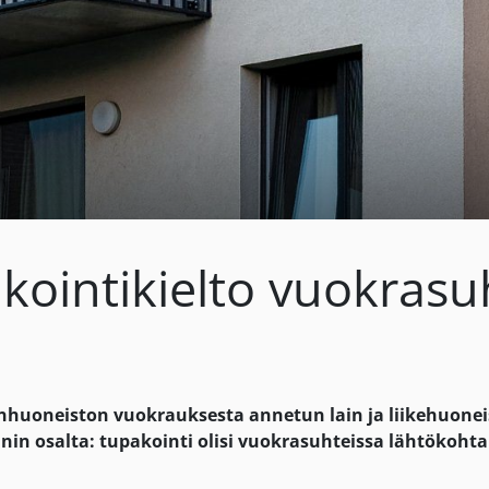
akointikielto vuokrasu
suinhuoneiston vuokrauksesta annetun lain ja liikehuo
in osalta: tupakointi olisi vuokrasuhteissa lähtökohtais