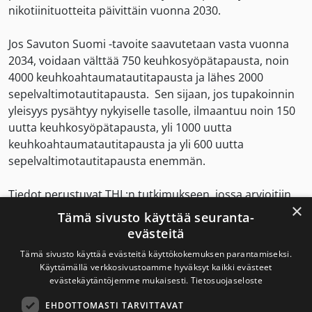
nikotiinituotteita päivittäin vuonna 2030.
Jos Savuton Suomi -tavoite saavutetaan vasta vuonna
2034, voidaan välttää 750 keuhkosyöpätapausta, noin
4000 keuhkoahtaumatautitapausta ja lähes 2000
sepelvaltimotautitapausta. Sen sijaan, jos tupakoinnin
yleisyys pysähtyy nykyiselle tasolle, ilmaantuu noin 150
uutta keuhkosyöpätapausta, yli 1000 uutta
keuhkoahtaumatautitapausta ja yli 600 uutta
sepelvaltimotautitapausta enemmän.
Tiedot perustuvat THL:n tutkimukseen, jossa arvioitiin,
×
miten tupakoinnin yleisyys vaikuttaa sairastuvuuteen
Tämä sivusto käyttää seuranta-
neljässä eri skenaariossa vuosien 2025–2034 aikana.
evästeitä
Tämä sivusto käyttää evästeitä käyttökokemuksen parantamiseksi.
Tupakan saatavuutta
Käyttämällä verkkosivustoamme hyväksyt kaikki evästeet
rajoitettava
evästekäytäntöjemme mukaisesti.
Tietosuojaseloste
EHDOTTOMASTI TARVITTAVAT