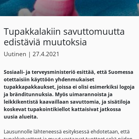
Tupakkalakiin savuttomuutta
edistäviä muutoksia
Uutinen
|
27.4.2021
Sosiaali- ja terveysministeriö esittää, että Suomessa
otettaisiin käyttöön yhdenmukaiset
tupakkapakkaukset, joissa ei olisi esimerkiksi logoja
ja bränditunnuksia. Myös uimarannoista ja
leikkikentistä kaavaillaan savuttomia, ja sisätiloja
koskevat tupakointikiellot kattaisivat jatkossa
uusia alueita.
Lausunnolle lähteneessä esityksessä ehdotetaan, että