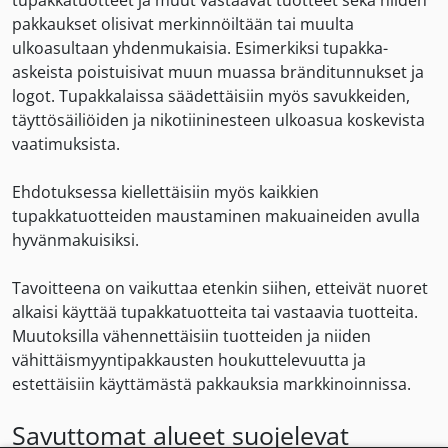
tupakkatuotteet ja muut vastaavat tuotteet sekä niiden
pakkaukset olisivat merkinnöiltään tai muulta
ulkoasultaan yhdenmukaisia. Esimerkiksi tupakka-
askeista poistuisivat muun muassa bränditunnukset ja
logot. Tupakkalaissa säädettäisiin myös savukkeiden,
täyttösäiliöiden ja nikotiininesteen ulkoasua koskevista
vaatimuksista.
Ehdotuksessa kiellettäisiin myös kaikkien
tupakkatuotteiden maustaminen makuaineiden avulla
hyvänmakuisiksi.
Tavoitteena on vaikuttaa etenkin siihen, etteivät nuoret
alkaisi käyttää tupakkatuotteita tai vastaavia tuotteita.
Muutoksilla vähennettäisiin tuotteiden ja niiden
vähittäismyyntipakkausten houkuttelevuutta ja
estettäisiin käyttämästä pakkauksia markkinoinnissa.
Savuttomat alueet suojelevat