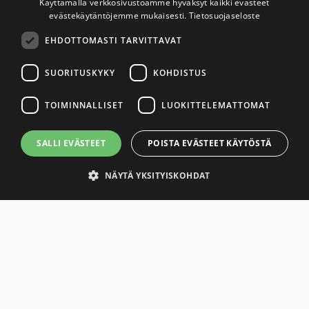
Käyttämällä verkkosivustoamme hyväksyt kaikki evästeet
evästekäytäntöjemme mukaisesti.
Tietosuojaseloste
EHDOTTOMASTI TARVITTAVAT
SUORITUSKYKY
KOHDISTUS
TOIMINNALLISET
LUOKITTELEMATTOMAT
Savuton Suomi 2030
SALLI EVÄSTEET
POISTA EVÄSTEET KÄYTÖSTÄ
Savuton Suomi 2030 -verkoston toiminnan
NÄYTÄ YKSITYISKOHDAT
tavoitteena on tupakaton ja nikotiiniton Suomi.
Yhteystiedot
Ehdottomasti tarvittavat
Suorituskyky
Kohdistus
Toiminnalliset
Luokittelemattomat
Tietosuojaseloste
Tiukasti välttämättömät evästeet sallivat verkkosivuston toimintojen,
kuten käyttäjän kirjautumisen ja tilinhallinnan. Verkkosivua ei voida
käyttää oikein ilman ehdottomasti välttämättömiä evästeitä.
Saavutettavuusseloste