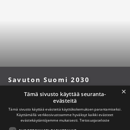
Savuton Suomi 2030
×
Savuton Suomi 2030 -verkoston toiminnan
Tämä sivusto käyttää seuranta-
evästeitä
tavoitteena on tupakaton ja nikotiiniton Suomi.
Tämä sivusto käyttää evästeitä käyttökokemuksen parantamiseksi.
Käyttämällä verkkosivustoamme hyväksyt kaikki evästeet
evästekäytäntöjemme mukaisesti.
Tietosuojaseloste
Yhteystiedot