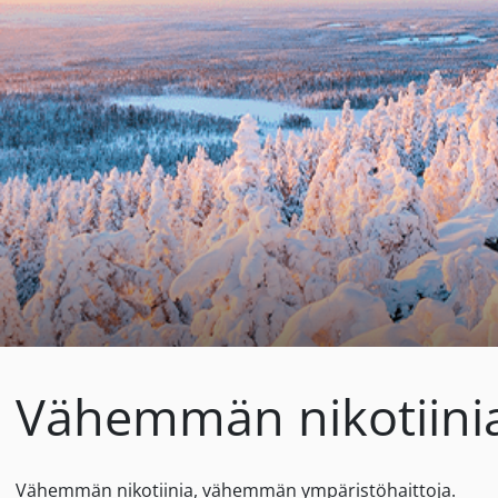
Vähemmän nikotiini
Vähemmän nikotiinia, vähemmän ympäristöhaittoja.