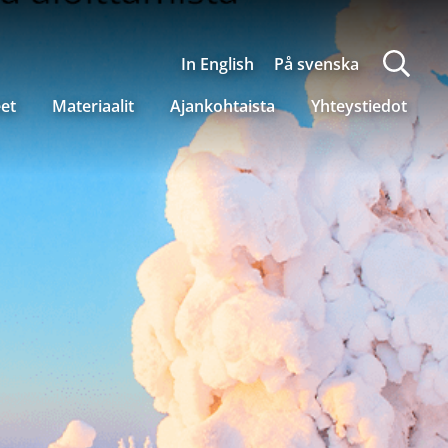
In English
På svenska
eet
Materiaalit
Ajankohtaista
Yhteystiedot