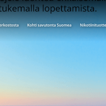
verkostosta
Kohti savutonta Suomea
Nikotiinituott