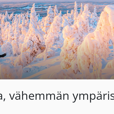
a, vähemmän ympärist