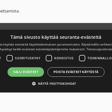
pettamista.
Link to Savuton Suomi Facebook page
X
Link to Savuton Suomi Instagram page
Link to Savuton Suomi YouTube page
hteystiedot
Tämä sivusto käyttää seuranta-evästeitä
to käyttää evästeitä käyttökokemuksen parantamiseksi. Käyttämällä verkko
ietosuojaseloste
hyväksyt kaikki evästeet evästekäytäntöjemme mukaisesti.
Tietosuojaselost
T
SUORITUSKYKY
KOHDISTUS
TOIMINNALLIS
aavutettavuusseloste
SALLI EVÄSTEET
POISTA EVÄSTEET KÄYTÖSTÄ
NÄYTÄ YKSITYISKOHDAT
asti tarvittavat
Suorituskyky
Kohdistus
Toiminnalliset
Luokittele