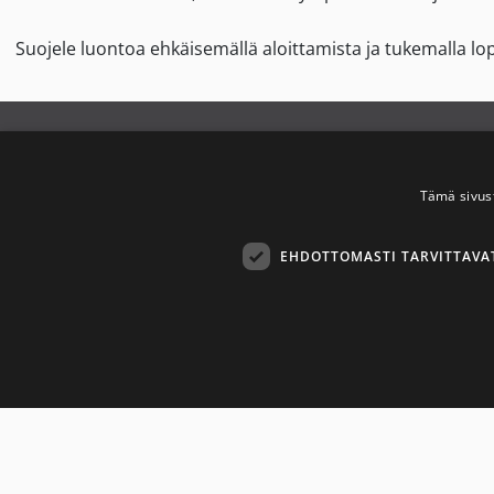
Suojele luontoa ehkäisemällä aloittamista ja tukemalla lo
Savuton Suomi
Y
2030
Tämä sivus
T
Savuton Suomi 2030 -verkoston
EHDOTTOMASTI TARVITTAVA
toiminnan tavoitteena on
S
tupakaton ja nikotiiniton Suomi.
Ehdottom