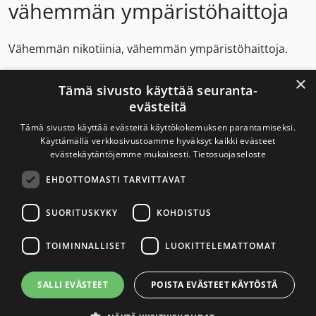
vähemmän ympäristöhaittoja
Vähemmän nikotiinia, vähemmän ympäristöhaittoja.
×
Suojele luontoa ehkäisemällä aloittamista ja tukemalla
Tämä sivusto käyttää seuranta-
lopettamista.
evästeitä
Tämä sivusto käyttää evästeitä käyttökokemuksen parantamiseksi.
Käyttämällä verkkosivustoamme hyväksyt kaikki evästeet
evästekäytäntöjemme mukaisesti.
Tietosuojaseloste
Savuton Suomi 2030
EHDOTTOMASTI TARVITTAVAT
Savuton Suomi 2030 -verkoston toiminnan
tavoitteena on tupakaton ja nikotiiniton Suomi.
SUORITUSKYKY
KOHDISTUS
TOIMINNALLISET
LUOKITTELEMATTOMAT
Yhteystiedot
SALLI EVÄSTEET
POISTA EVÄSTEET KÄYTÖSTÄ
Tietosuojaseloste