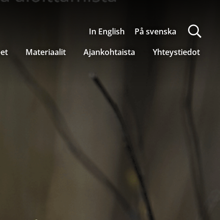
In English
På svenska
eet
Materiaalit
Ajankohtaista
Yhteystiedot