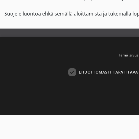
Suojele luontoa ehkäisemällä aloittamista ja tukemalla lo
Savuton Suomi
Y
2030
Tämä sivus
T
Savuton Suomi 2030 -verkoston
EHDOTTOMASTI TARVITTAVA
toiminnan tavoitteena on
S
tupakaton ja nikotiiniton Suomi.
Ehdottom