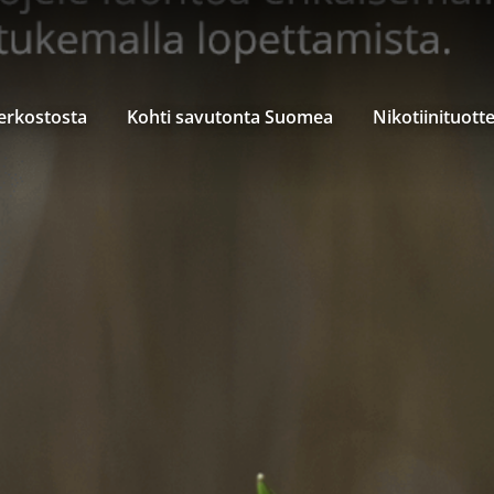
verkostosta
Kohti savutonta Suomea
Nikotiinituott