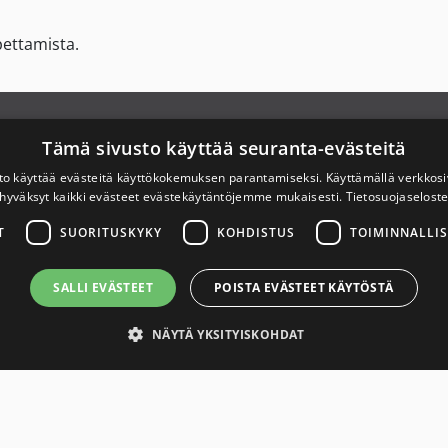
pettamista.
Link to Savuton Suomi Facebook page
X
Link to Savuton Suomi Instagram page
Link to Savuton Suomi YouTube page
hteystiedot
Tämä sivusto käyttää seuranta-evästeitä
to käyttää evästeitä käyttökokemuksen parantamiseksi. Käyttämällä verkko
ietosuojaseloste
hyväksyt kaikki evästeet evästekäytäntöjemme mukaisesti.
Tietosuojaselost
T
SUORITUSKYKY
KOHDISTUS
TOIMINNALLIS
aavutettavuusseloste
SALLI EVÄSTEET
POISTA EVÄSTEET KÄYTÖSTÄ
NÄYTÄ YKSITYISKOHDAT
asti tarvittavat
Suorituskyky
Kohdistus
Toiminnalliset
Luokittele