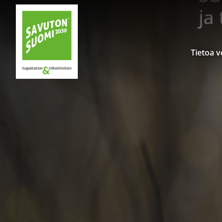
Siirry sisältöön
Tietoa 