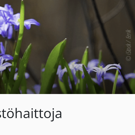
öhaittoja