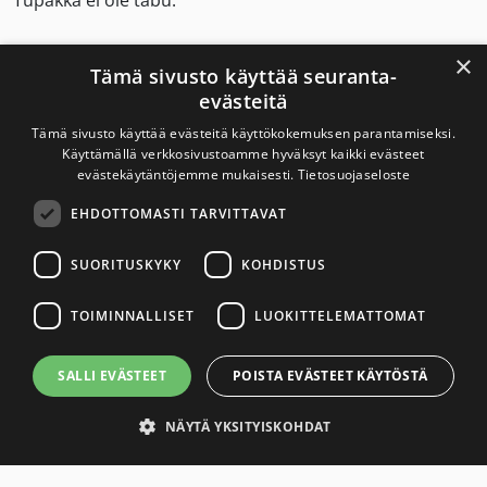
Tupakka ei ole tabu.
Ota se puheeksi.
×
Tämä sivusto käyttää seuranta-
evästeitä
Tämä sivusto käyttää evästeitä käyttökokemuksen parantamiseksi.
Savuton Suomi 2030
Käyttämällä verkkosivustoamme hyväksyt kaikki evästeet
evästekäytäntöjemme mukaisesti.
Tietosuojaseloste
Savuton Suomi 2030 -verkoston toiminnan
EHDOTTOMASTI TARVITTAVAT
tavoitteena on tupakaton ja nikotiiniton Suomi.
SUORITUSKYKY
KOHDISTUS
Yhteystiedot
TOIMINNALLISET
LUOKITTELEMATTOMAT
Tietosuojaseloste
SALLI EVÄSTEET
POISTA EVÄSTEET KÄYTÖSTÄ
Saavutettavuusseloste
NÄYTÄ YKSITYISKOHDAT