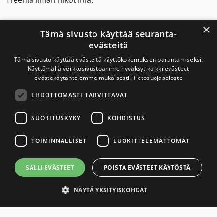
Treeniä ilman nikotiinia.
Nuuska on haitaksi myös urheilussa.
×
Tämä sivusto käyttää seuranta-
evästeitä
Tämä sivusto käyttää evästeitä käyttökokemuksen parantamiseksi.
Savuton Suomi 2030
Käyttämällä verkkosivustoamme hyväksyt kaikki evästeet
evästekäytäntöjemme mukaisesti.
Tietosuojaseloste
Savuton Suomi 2030 -verkoston toiminnan
EHDOTTOMASTI TARVITTAVAT
tavoitteena on tupakaton ja nikotiiniton Suomi.
SUORITUSKYKY
KOHDISTUS
Yhteystiedot
TOIMINNALLISET
LUOKITTELEMATTOMAT
Tietosuojaseloste
SALLI EVÄSTEET
POISTA EVÄSTEET KÄYTÖSTÄ
Saavutettavuusseloste
NÄYTÄ YKSITYISKOHDAT